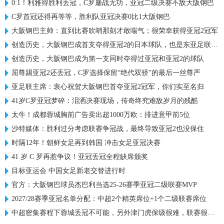
0:1！利雅得胜利丢冠，C罗鏖战无功，亚冠二级决赛不敌大阪钢巴
C罗首冠还得再等等，胜利队亚冠决赛0比1大阪钢巴
大阪钢巴主帅：直到比赛吹哨那刻才敢喘气；很荣幸获得亚冠2冠军
创造历史，大阪钢巴成首支夺得亚冠2的日本球队，也是东亚足联首队
创造历史，大阪钢巴成为第一支同时夺得过亚冠和亚冠2的球队
屈尊踢亚冠2还丢冠，C罗选择保留“绝代双骄”的最后一丝尊严
亚足联主席：衷心祝贺大阪钢巴首夺亚冠2冠军，你们实至名归
41岁C罗亚冠梦碎：泪洒决赛现场，传奇终究难敌岁月的残酷
太牛！成都蓉城胸前广告卖出超1000万欧：排进意甲前5位
沙特媒体：胜利过分考虑联赛争冠战，最终导致亚冠2也没保住
时隔12年！朝鲜女足再到韩国 冲击女足亚冠决赛
41 岁 C 罗再惹争议！亚冠丢冠全程缺席颁奖
目标亚运会 中国女足新老交替进行时
官方：大阪钢巴球员杰巴利当选25-26赛季亚冠二级联赛MVP
2027/28赛季亚冠名单分配：中超2个精英席位+1个二级联赛席位
中超密集赛程下蓉城丢冠不可能，另外津门虎保级很难，联赛很无聊