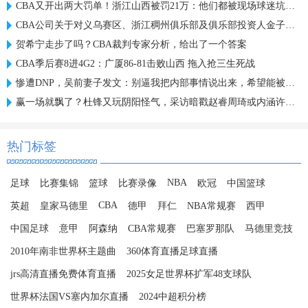
CBA又开出两大罚单！浙江山西被罚21万：他们都被现场球迷坑惨了
CBA公司关于对义乌赛区、浙江稠州俱乐部及俱乐部投资人金子军处罚的函
贺希宁走步了吗？CBA裁判专家分析，给出了一个答案
CBA季后赛8进4G2：广厦86-81击败山西 拖入抢三生死战
惨遭DNP，吴前妻子发文：别逼我把内部事情说出来，希望能被尊重
赢一场就飘了？杜锋又玩阴阳怪气，采访暗戳赵睿周琦或内涵许利民
热门标签
NBA
足球
比赛集锦
篮球
比赛录像
欧冠
中国篮球
CBA
英超
皇家马德里
德甲
拜仁
NBA常规赛
西甲
中国足球
意甲
阿森纳
CBA常规赛
巴塞罗那队
马德里竞技
2010年南非世界杯主题曲
360体育直播足球直播
jrs高清直播免费体育直播
2025女足世界杯扩军48支球队
世界杯法国VS塞内加尔直播
2024中超积分榜