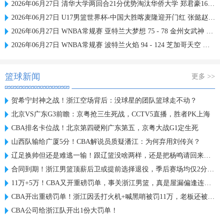
2026年06月27日 清华大学两回合21分优势淘汰华侨大学 郑君豪16分 虎建国23分
2026年06月27日 U17男篮世界杯-中国大胜喀麦隆迎开门红 张懿赵杰23+6
2026年06月27日 WNBA常规赛 亚特兰大梦想 75 - 78 金州女武神 全场集锦
2026年06月27日 WNBA常规赛 波特兰火焰 94 - 124 芝加哥天空 全场集锦
篮球新闻
更多 >>
贺希宁封神之战！浙江空场背后：没球星的团队篮球走不动？
北京VS广东G3前瞻：京粤抢三生死战，CCTV5直播，胜者PK上海
CBA排名卡位战！北京第四硬刚广东第五，京粤大战G1定生死
山西队输给广厦5分！CBA解说员质疑潘江：为何弃用刘传兴？
辽足换帅但还是难逃一输！跟辽篮没啥两样，还是把杨鸣请回来吧？
合同到期！浙江男篮顶薪后卫或提前选择退役，季后赛场均仅2分3板
11万+5万！CBA又开重磅罚单，事关浙江男篮，真是屋漏偏逢连夜雨
CBA开出重磅罚单！浙江因丢打火机+喊黑哨被罚11万，老板还被禁赛
CBA公司给浙江队开出1份大罚单！