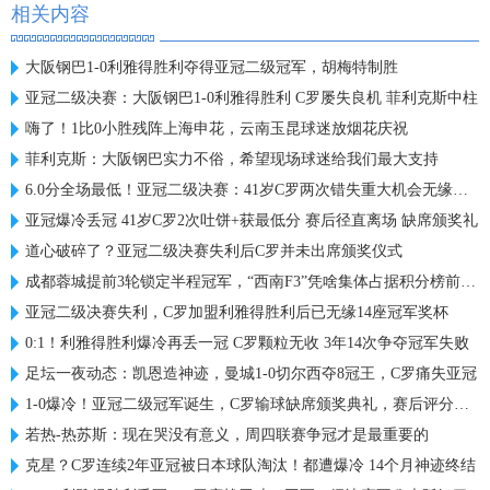
相关内容
大阪钢巴1-0利雅得胜利夺得亚冠二级冠军，胡梅特制胜
亚冠二级决赛：大阪钢巴1-0利雅得胜利 C罗屡失良机 菲利克斯中柱
嗨了！1比0小胜残阵上海申花，云南玉昆球迷放烟花庆祝
菲利克斯：大阪钢巴实力不俗，希望现场球迷给我们最大支持
6.0分全场最低！亚冠二级决赛：41岁C罗两次错失重大机会无缘首冠
亚冠爆冷丢冠 41岁C罗2次吐饼+获最低分 赛后径直离场 缺席颁奖礼
道心破碎了？亚冠二级决赛失利后C罗并未出席颁奖仪式
成都蓉城提前3轮锁定半程冠军，“西南F3”凭啥集体占据积分榜前三？
亚冠二级决赛失利，C罗加盟利雅得胜利后已无缘14座冠军奖杯
0:1！利雅得胜利爆冷再丢一冠 C罗颗粒无收 3年14次争夺冠军失败
足坛一夜动态：凯恩造神迹，曼城1-0切尔西夺8冠王，C罗痛失亚冠
1-0爆冷！亚冠二级冠军诞生，C罗输球缺席颁奖典礼，赛后评分出炉
若热-热苏斯：现在哭没有意义，周四联赛争冠才是最重要的
克星？C罗连续2年亚冠被日本球队淘汰！都遭爆冷 14个月神迹终结