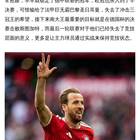
常抢眼，早早就锁定了德甲联赛的冠军，欧冠也杀入到了半
决赛，可惜输给了法甲巨无霸巴黎圣日耳曼，失去了冲击三
冠王的希望，接下来南大王最重要的目标就是在德国杯的决
赛击败斯图加特，而最后一轮联赛对于他们已经失去了竞技
层面的意义，更多是让主力球员通过实战来保持竞技状态。