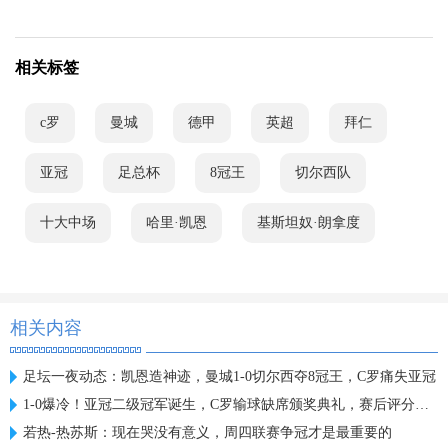
相关标签
c罗
曼城
德甲
英超
拜仁
亚冠
足总杯
8冠王
切尔西队
十大中场
哈里·凯恩
基斯坦奴·朗拿度
相关内容
足坛一夜动态：凯恩造神迹，曼城1-0切尔西夺8冠王，C罗痛失亚冠
1-0爆冷！亚冠二级冠军诞生，C罗输球缺席颁奖典礼，赛后评分出炉
若热-热苏斯：现在哭没有意义，周四联赛争冠才是最重要的