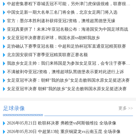
中超密集赛程下蓉城丢冠不可能，另外津门虎保级很难，联赛很无聊
中国女足新一期大名单三名门将全换，北京女足两门将入选
官方：墨尔本胜利递补获得亚冠2资格，澳维超黑德堡无缘
亚冠真要拼了！未来2年亚冠名额公布：海港国安为中国足球而战
女足亚冠半决赛赛后评球，韩国水原vs朝鲜我故乡
足协确认下赛季亚冠名额：中超和足协杯冠军直通亚冠精英联赛
北京国安获得下赛季亚冠精英联赛正赛名额
我故乡女足主帅：我们来韩国是为参加女足亚冠，会专注于赛事本身
不满被剥夺亚冠2资格，澳维超球队黑德堡表示要对此进行上诉
女足亚冠半决赛：朝鲜“我的故乡”女足击败韩国水原女足挺进决赛
女足亚冠半决赛 朝鲜“我的故乡”女足击败韩国水原女足挺进决赛
足球录像
更多 >>
2026年05月21日 欧联杯决赛 弗赖堡vs阿斯顿维拉 全场录像
2026年05月20日 中超第13轮 重庆铜梁龙vs云南玉昆 全场录像