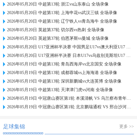
2026年05月20日 中超第13轮 浙江vs山东泰山 全场录像
2026年05月20日 中超第13轮 上海申花vs武汉三镇 全场录像
2026年05月20日 中超第13轮 辽宁铁人vs青岛海牛 全场录像
2026年05月20日 英超第37轮 切尔西vs热刺 全场录像
2026年05月20日 英超第37轮 伯恩茅斯vs曼城 全场录像
2026年05月20日 U17亚洲杯半决赛 中国男足U17vs澳大利亚U17 全场录像
2026年05月20日 U17亚洲杯半决赛 日本U17vs乌兹别克斯坦U17 全场录像
2026年05月19日 中超第13轮 青岛西海岸vs北京国安 全场录像
2026年05月19日 中超第13轮 成都蓉城vs上海海港 全场录像
2026年05月19日 中超第13轮 深圳新鹏城vs大连英博 全场录像
2026年05月19日 中超第13轮 天津津门虎vs河南 全场录像
2026年05月19日 中冠唐山赛区第1轮 本溪清帆 VS 乌兰察布青年人 全场录像
2026年05月19日 中冠唐山赛区第1轮 北京鹏瑞通程 VS 邢台沙河万率 全场录像
足球集锦
更多 >>