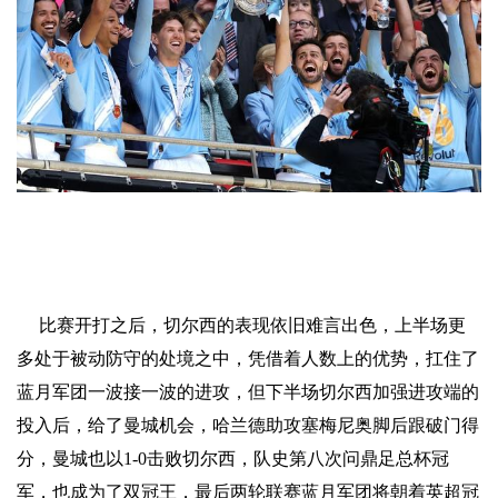
比赛开打之后，切尔西的表现依旧难言出色，上半场更
多处于被动防守的处境之中，凭借着人数上的优势，扛住了
蓝月军团一波接一波的进攻，但下半场切尔西加强进攻端的
投入后，给了曼城机会，哈兰德助攻塞梅尼奥脚后跟破门得
分，曼城也以1-0击败切尔西，队史第八次问鼎足总杯冠
军，也成为了双冠王，最后两轮联赛蓝月军团将朝着英超冠