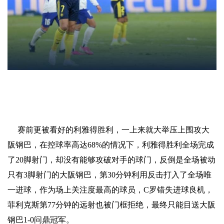
赛前更被看好的利雅得胜利，一上来就大举压上围攻大
阪钢巴，在控球率高达68%的情况下，利雅得胜利全场完成
了20脚射门，却没有能够攻破对手的球门，反倒是全场被动
只有3脚射门的大阪钢巴，第30分钟利用反击打入了全场唯
一进球，作为场上关注度最高的球员，C罗错失进球良机，
菲利克斯第77分钟的远射也被门框拒绝，最终只能目送大阪
钢巴1-0问鼎冠军。