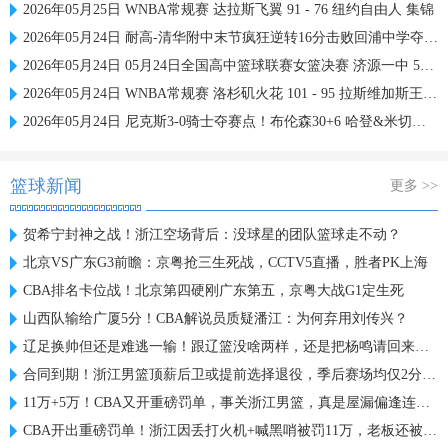
2026年05月25日 WNBA常规赛 达拉斯飞翼 91 - 76 纽约自由人 集锦
2026年05月24日 耐高-清华附中末节疯狂逆转16分击败回浦中学夺得校史第15冠
2026年05月24日 05月24日全国高中篮球联赛女篮决赛 济源一中 56 - 76 东北师大附中 全场集锦
2026年05月24日 WNBA常规赛 洛杉矶火花 101 - 95 拉斯维加斯王牌 全场集锦
2026年05月24日 尼克斯3-0骑士夺赛点！布伦森30+6 哈登&米切尔合计11失误
篮球新闻
更多 >>
贺希宁封神之战！浙江空场背后：没球星的团队篮球走不动？
北京VS广东G3前瞻：京粤抢三生死战，CCTV5直播，胜者PK上海
CBA排名卡位战！北京第四硬刚广东第五，京粤大战G1定生死
山西队输给广厦5分！CBA解说员质疑潘江：为何弃用刘传兴？
辽足换帅但还是难逃一输！跟辽篮没啥两样，还是把杨鸣请回来吧？
合同到期！浙江男篮顶薪后卫或提前选择退役，季后赛场均仅2分3板
11万+5万！CBA又开重磅罚单，事关浙江男篮，真是屋漏偏逢连夜雨
CBA开出重磅罚单！浙江因丢打火机+喊黑哨被罚11万，老板还被禁赛