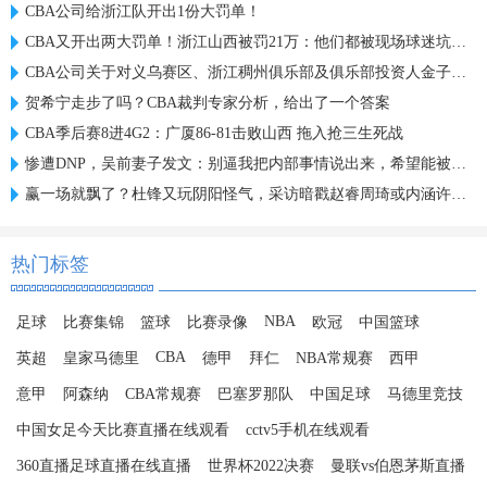
CBA公司给浙江队开出1份大罚单！
CBA又开出两大罚单！浙江山西被罚21万：他们都被现场球迷坑惨了
CBA公司关于对义乌赛区、浙江稠州俱乐部及俱乐部投资人金子军处罚的函
贺希宁走步了吗？CBA裁判专家分析，给出了一个答案
CBA季后赛8进4G2：广厦86-81击败山西 拖入抢三生死战
惨遭DNP，吴前妻子发文：别逼我把内部事情说出来，希望能被尊重
赢一场就飘了？杜锋又玩阴阳怪气，采访暗戳赵睿周琦或内涵许利民
热门标签
NBA
足球
比赛集锦
篮球
比赛录像
欧冠
中国篮球
CBA
英超
皇家马德里
德甲
拜仁
NBA常规赛
西甲
意甲
阿森纳
CBA常规赛
巴塞罗那队
中国足球
马德里竞技
中国女足今天比赛直播在线观看
cctv5手机在线观看
360直播足球直播在线直播
世界杯2022决赛
曼联vs伯恩茅斯直播