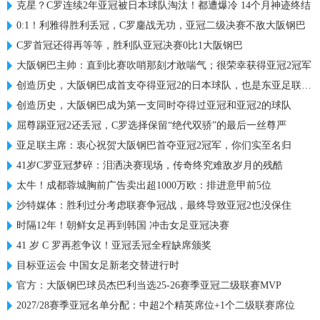
克星？C罗连续2年亚冠被日本球队淘汰！都遭爆冷 14个月神迹终结
0:1！利雅得胜利丢冠，C罗鏖战无功，亚冠二级决赛不敌大阪钢巴
C罗首冠还得再等等，胜利队亚冠决赛0比1大阪钢巴
大阪钢巴主帅：直到比赛吹哨那刻才敢喘气；很荣幸获得亚冠2冠军
创造历史，大阪钢巴成首支夺得亚冠2的日本球队，也是东亚足联首队
创造历史，大阪钢巴成为第一支同时夺得过亚冠和亚冠2的球队
屈尊踢亚冠2还丢冠，C罗选择保留“绝代双骄”的最后一丝尊严
亚足联主席：衷心祝贺大阪钢巴首夺亚冠2冠军，你们实至名归
41岁C罗亚冠梦碎：泪洒决赛现场，传奇终究难敌岁月的残酷
太牛！成都蓉城胸前广告卖出超1000万欧：排进意甲前5位
沙特媒体：胜利过分考虑联赛争冠战，最终导致亚冠2也没保住
时隔12年！朝鲜女足再到韩国 冲击女足亚冠决赛
41 岁 C 罗再惹争议！亚冠丢冠全程缺席颁奖
目标亚运会 中国女足新老交替进行时
官方：大阪钢巴球员杰巴利当选25-26赛季亚冠二级联赛MVP
2027/28赛季亚冠名单分配：中超2个精英席位+1个二级联赛席位