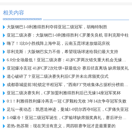
相关内容
大阪钢巴1-0利雅得胜利夺得亚冠二级冠军，胡梅特制胜
亚冠二级决赛：大阪钢巴1-0利雅得胜利 C罗屡失良机 菲利克斯中柱
嗨了！1比0小胜残阵上海申花，云南玉昆球迷放烟花庆祝
菲利克斯：大阪钢巴实力不俗，希望现场球迷给我们最大支持
6.0分全场最低！亚冠二级决赛：41岁C罗两次错失重大机会无缘首冠
亚冠爆冷丢冠 41岁C罗2次吐饼+获最低分 赛后径直离场 缺席颁奖礼
道心破碎了？亚冠二级决赛失利后C罗并未出席颁奖仪式
成都蓉城提前3轮锁定半程冠军，“西南F3”凭啥集体占据积分榜前三？
亚冠二级决赛失利，C罗加盟利雅得胜利后已无缘14座冠军奖杯
0:1！利雅得胜利爆冷再丢一冠 C罗颗粒无收 3年14次争夺冠军失败
足坛一夜动态：凯恩造神迹，曼城1-0切尔西夺8冠王，C罗痛失亚冠
1-0爆冷！亚冠二级冠军诞生，C罗输球缺席颁奖典礼，赛后评分出炉
若热-热苏斯：现在哭没有意义，周四联赛争冠才是最重要的