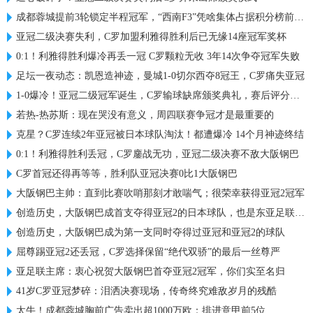
成都蓉城提前3轮锁定半程冠军，“西南F3”凭啥集体占据积分榜前三？
亚冠二级决赛失利，C罗加盟利雅得胜利后已无缘14座冠军奖杯
0:1！利雅得胜利爆冷再丢一冠 C罗颗粒无收 3年14次争夺冠军失败
足坛一夜动态：凯恩造神迹，曼城1-0切尔西夺8冠王，C罗痛失亚冠
1-0爆冷！亚冠二级冠军诞生，C罗输球缺席颁奖典礼，赛后评分出炉
若热-热苏斯：现在哭没有意义，周四联赛争冠才是最重要的
克星？C罗连续2年亚冠被日本球队淘汰！都遭爆冷 14个月神迹终结
0:1！利雅得胜利丢冠，C罗鏖战无功，亚冠二级决赛不敌大阪钢巴
C罗首冠还得再等等，胜利队亚冠决赛0比1大阪钢巴
大阪钢巴主帅：直到比赛吹哨那刻才敢喘气；很荣幸获得亚冠2冠军
创造历史，大阪钢巴成首支夺得亚冠2的日本球队，也是东亚足联首队
创造历史，大阪钢巴成为第一支同时夺得过亚冠和亚冠2的球队
屈尊踢亚冠2还丢冠，C罗选择保留“绝代双骄”的最后一丝尊严
亚足联主席：衷心祝贺大阪钢巴首夺亚冠2冠军，你们实至名归
41岁C罗亚冠梦碎：泪洒决赛现场，传奇终究难敌岁月的残酷
太牛！成都蓉城胸前广告卖出超1000万欧：排进意甲前5位