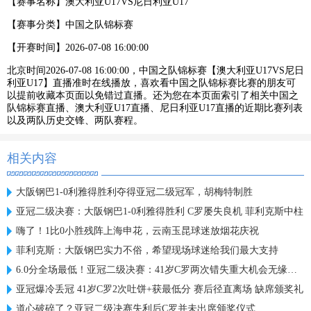
【赛事名称】
澳大利亚U17VS尼日利亚U17
【赛事分类】
中国之队锦标赛
【开赛时间】
2026-07-08 16:00:00
北京时间2026-07-08 16:00:00，中国之队锦标赛【澳大利亚U17VS尼日
利亚U17】直播准时在线播放，喜欢看中国之队锦标赛比赛的朋友可
以提前收藏本页面以免错过直播。还为您在本页面索引了相关中国之
队锦标赛直播、澳大利亚U17直播、尼日利亚U17直播的近期比赛列表
以及两队历史交锋、两队赛程。
相关内容
大阪钢巴1-0利雅得胜利夺得亚冠二级冠军，胡梅特制胜
亚冠二级决赛：大阪钢巴1-0利雅得胜利 C罗屡失良机 菲利克斯中柱
嗨了！1比0小胜残阵上海申花，云南玉昆球迷放烟花庆祝
菲利克斯：大阪钢巴实力不俗，希望现场球迷给我们最大支持
6.0分全场最低！亚冠二级决赛：41岁C罗两次错失重大机会无缘首冠
亚冠爆冷丢冠 41岁C罗2次吐饼+获最低分 赛后径直离场 缺席颁奖礼
道心破碎了？亚冠二级决赛失利后C罗并未出席颁奖仪式