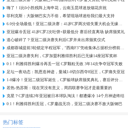
嗨了！1比0小胜残阵上海申花，云南玉昆球迷放烟花庆祝
菲利克斯：大阪钢巴实力不俗，希望现场球迷给我们最大支持
6.0分全场最低！亚冠二级决赛：41岁C罗两次错失重大机会无缘首冠
亚冠爆冷丢冠 41岁C罗2次吐饼+获最低分 赛后径直离场 缺席颁奖礼
道心破碎了？亚冠二级决赛失利后C罗并未出席颁奖仪式
成都蓉城提前3轮锁定半程冠军，“西南F3”凭啥集体占据积分榜前三？
亚冠二级决赛失利，C罗加盟利雅得胜利后已无缘14座冠军奖杯
0:1！利雅得胜利爆冷再丢一冠 C罗颗粒无收 3年14次争夺冠军失败
足坛一夜动态：凯恩造神迹，曼城1-0切尔西夺8冠王，C罗痛失亚冠
1-0爆冷！亚冠二级冠军诞生，C罗输球缺席颁奖典礼，赛后评分出炉
若热-热苏斯：现在哭没有意义，周四联赛争冠才是最重要的
克星？C罗连续2年亚冠被日本球队淘汰！都遭爆冷 14个月神迹终结
0:1！利雅得胜利丢冠，C罗鏖战无功，亚冠二级决赛不敌大阪钢巴
热门标签