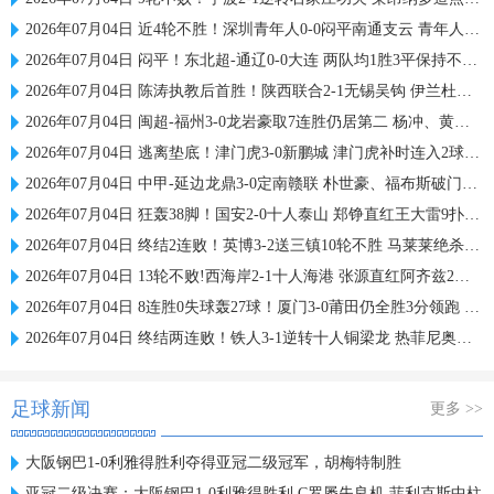
2026年07月04日 近4轮不胜！深圳青年人0-0闷平南通支云 青年人仍中甲第2支云第3
2026年07月04日 闷平！东北超-通辽0-0大连 两队均1胜3平保持不败 大连遭三连平
2026年07月04日 陈涛执教后首胜！陕西联合2-1无锡吴钩 伊兰杜斯特双响+绝杀
2026年07月04日 闽超-福州3-0龙岩豪取7连胜仍居第二 杨冲、黄伟杰、李宇豪破门
2026年07月04日 逃离垫底！津门虎3-0新鹏城 津门虎补时连入2球 积分平三镇升第15
2026年07月04日 中甲-延边龙鼎3-0定南赣联 朴世豪、福布斯破门乔瓦尼造点+点射
2026年07月04日 狂轰38脚！国安2-0十人泰山 郑铮直红王大雷9扑救塞鸟+林良铭破门
2026年07月04日 终结2连败！英博3-2送三镇10轮不胜 马莱莱绝杀 卡迪斯传射难救主
2026年07月04日 13轮不败!西海岸2-1十人海港 张源直红阿齐兹2助攻VAR吹掉双方4球
2026年07月04日 8连胜0失球轰27球！厦门3-0莆田仍全胜3分领跑 刘鑫岳超级世界波
2026年07月04日 终结两连败！铁人3-1逆转十人铜梁龙 热菲尼奥双响恩加德乌染红
足球新闻
更多 >>
大阪钢巴1-0利雅得胜利夺得亚冠二级冠军，胡梅特制胜
亚冠二级决赛：大阪钢巴1-0利雅得胜利 C罗屡失良机 菲利克斯中柱