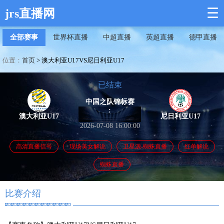
☰
jrs直播网
全部赛事
世界杯直播
中超直播
英超直播
德甲直播
位置：
首页
>
澳大利亚U17VS尼日利亚U17
已结束
中国之队锦标赛
:
澳大利亚U17
尼日利亚U17
2026-07-08 16:00:00
高清直播信号
现场美女解说
卫星源-蜘蛛直播
红单解说
蜘蛛直播
比赛介绍