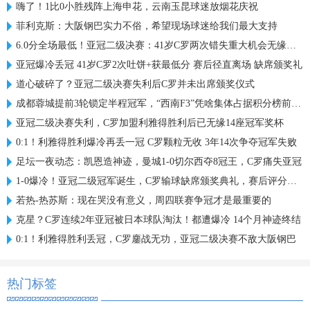
嗨了！1比0小胜残阵上海申花，云南玉昆球迷放烟花庆祝
菲利克斯：大阪钢巴实力不俗，希望现场球迷给我们最大支持
6.0分全场最低！亚冠二级决赛：41岁C罗两次错失重大机会无缘首冠
亚冠爆冷丢冠 41岁C罗2次吐饼+获最低分 赛后径直离场 缺席颁奖礼
道心破碎了？亚冠二级决赛失利后C罗并未出席颁奖仪式
成都蓉城提前3轮锁定半程冠军，“西南F3”凭啥集体占据积分榜前三？
亚冠二级决赛失利，C罗加盟利雅得胜利后已无缘14座冠军奖杯
0:1！利雅得胜利爆冷再丢一冠 C罗颗粒无收 3年14次争夺冠军失败
足坛一夜动态：凯恩造神迹，曼城1-0切尔西夺8冠王，C罗痛失亚冠
1-0爆冷！亚冠二级冠军诞生，C罗输球缺席颁奖典礼，赛后评分出炉
若热-热苏斯：现在哭没有意义，周四联赛争冠才是最重要的
克星？C罗连续2年亚冠被日本球队淘汰！都遭爆冷 14个月神迹终结
0:1！利雅得胜利丢冠，C罗鏖战无功，亚冠二级决赛不敌大阪钢巴
热门标签