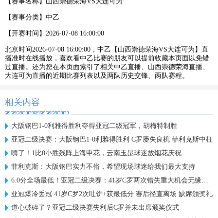
【赛事名称】
山西崇德荣海VS大连可为
【赛事分类】
中乙
【开赛时间】
2026-07-08 16:00:00
北京时间2026-07-08 16:00:00，中乙【山西崇德荣海VS大连可为】直
播准时在线播放，喜欢看中乙比赛的朋友可以提前收藏本页面以免错
过直播。还为您在本页面索引了相关中乙直播、山西崇德荣海直播、
大连可为直播的近期比赛列表以及两队历史交锋、两队赛程。
相关内容
大阪钢巴1-0利雅得胜利夺得亚冠二级冠军，胡梅特制胜
亚冠二级决赛：大阪钢巴1-0利雅得胜利 C罗屡失良机 菲利克斯中柱
嗨了！1比0小胜残阵上海申花，云南玉昆球迷放烟花庆祝
菲利克斯：大阪钢巴实力不俗，希望现场球迷给我们最大支持
6.0分全场最低！亚冠二级决赛：41岁C罗两次错失重大机会无缘首冠
亚冠爆冷丢冠 41岁C罗2次吐饼+获最低分 赛后径直离场 缺席颁奖礼
道心破碎了？亚冠二级决赛失利后C罗并未出席颁奖仪式