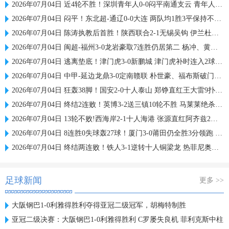
2026年07月04日 近4轮不胜！深圳青年人0-0闷平南通支云 青年人仍中甲第2支云第3
2026年07月04日 闷平！东北超-通辽0-0大连 两队均1胜3平保持不败 大连遭三连平
2026年07月04日 陈涛执教后首胜！陕西联合2-1无锡吴钩 伊兰杜斯特双响+绝杀
2026年07月04日 闽超-福州3-0龙岩豪取7连胜仍居第二 杨冲、黄伟杰、李宇豪破门
2026年07月04日 逃离垫底！津门虎3-0新鹏城 津门虎补时连入2球 积分平三镇升第15
2026年07月04日 中甲-延边龙鼎3-0定南赣联 朴世豪、福布斯破门乔瓦尼造点+点射
2026年07月04日 狂轰38脚！国安2-0十人泰山 郑铮直红王大雷9扑救塞鸟+林良铭破门
2026年07月04日 终结2连败！英博3-2送三镇10轮不胜 马莱莱绝杀 卡迪斯传射难救主
2026年07月04日 13轮不败!西海岸2-1十人海港 张源直红阿齐兹2助攻VAR吹掉双方4球
2026年07月04日 8连胜0失球轰27球！厦门3-0莆田仍全胜3分领跑 刘鑫岳超级世界波
2026年07月04日 终结两连败！铁人3-1逆转十人铜梁龙 热菲尼奥双响恩加德乌染红
足球新闻
更多 >>
大阪钢巴1-0利雅得胜利夺得亚冠二级冠军，胡梅特制胜
亚冠二级决赛：大阪钢巴1-0利雅得胜利 C罗屡失良机 菲利克斯中柱