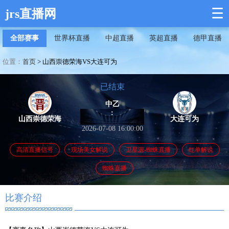
☰
jrs直播网
全部赛事
世界杯直播
中超直播
英超直播
德甲直播
位置：
首页
>
山西崇德荣海VS大连可为
已结束
中乙
:
山西崇德荣海
大连可为
2026-07-08 16:00:00
高清直播信号
现场美女解说
卫星源-蜘蛛直播
红单解说
蜘蛛直播
比赛介绍