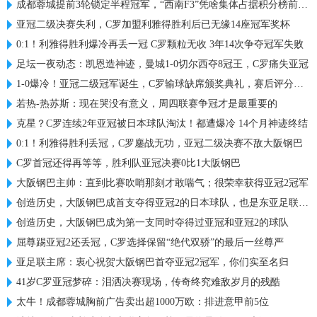
成都蓉城提前3轮锁定半程冠军，“西南F3”凭啥集体占据积分榜前三？
亚冠二级决赛失利，C罗加盟利雅得胜利后已无缘14座冠军奖杯
0:1！利雅得胜利爆冷再丢一冠 C罗颗粒无收 3年14次争夺冠军失败
足坛一夜动态：凯恩造神迹，曼城1-0切尔西夺8冠王，C罗痛失亚冠
1-0爆冷！亚冠二级冠军诞生，C罗输球缺席颁奖典礼，赛后评分出炉
若热-热苏斯：现在哭没有意义，周四联赛争冠才是最重要的
克星？C罗连续2年亚冠被日本球队淘汰！都遭爆冷 14个月神迹终结
0:1！利雅得胜利丢冠，C罗鏖战无功，亚冠二级决赛不敌大阪钢巴
C罗首冠还得再等等，胜利队亚冠决赛0比1大阪钢巴
大阪钢巴主帅：直到比赛吹哨那刻才敢喘气；很荣幸获得亚冠2冠军
创造历史，大阪钢巴成首支夺得亚冠2的日本球队，也是东亚足联首队
创造历史，大阪钢巴成为第一支同时夺得过亚冠和亚冠2的球队
屈尊踢亚冠2还丢冠，C罗选择保留“绝代双骄”的最后一丝尊严
亚足联主席：衷心祝贺大阪钢巴首夺亚冠2冠军，你们实至名归
41岁C罗亚冠梦碎：泪洒决赛现场，传奇终究难敌岁月的残酷
太牛！成都蓉城胸前广告卖出超1000万欧：排进意甲前5位