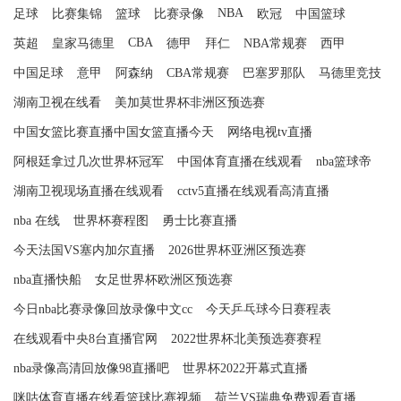
NBA
足球
比赛集锦
篮球
比赛录像
欧冠
中国篮球
CBA
英超
皇家马德里
德甲
拜仁
NBA常规赛
西甲
中国足球
意甲
阿森纳
CBA常规赛
巴塞罗那队
马德里竞技
湖南卫视在线看
美加莫世界杯非洲区预选赛
中国女篮比赛直播中国女篮直播今天
网络电视tv直播
阿根廷拿过几次世界杯冠军
中国体育直播在线观看
nba篮球帝
湖南卫视现场直播在线观看
cctv5直播在线观看高清直播
nba 在线
世界杯赛程图
勇士比赛直播
今天法国VS塞内加尔直播
2026世界杯亚洲区预选赛
nba直播快船
女足世界杯欧洲区预选赛
今日nba比赛录像回放录像中文cc
今天乒乓球今日赛程表
在线观看中央8台直播官网
2022世界杯北美预选赛赛程
nba录像高清回放像98直播吧
世界杯2022开幕式直播
咪咕体育直播在线看篮球比赛视频
荷兰VS瑞典免费观看直播