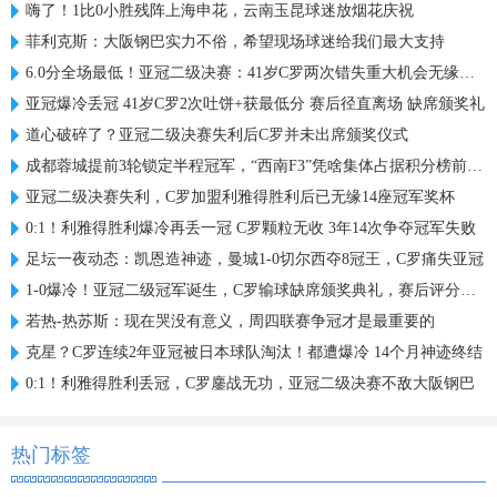
嗨了！1比0小胜残阵上海申花，云南玉昆球迷放烟花庆祝
菲利克斯：大阪钢巴实力不俗，希望现场球迷给我们最大支持
6.0分全场最低！亚冠二级决赛：41岁C罗两次错失重大机会无缘首冠
亚冠爆冷丢冠 41岁C罗2次吐饼+获最低分 赛后径直离场 缺席颁奖礼
道心破碎了？亚冠二级决赛失利后C罗并未出席颁奖仪式
成都蓉城提前3轮锁定半程冠军，“西南F3”凭啥集体占据积分榜前三？
亚冠二级决赛失利，C罗加盟利雅得胜利后已无缘14座冠军奖杯
0:1！利雅得胜利爆冷再丢一冠 C罗颗粒无收 3年14次争夺冠军失败
足坛一夜动态：凯恩造神迹，曼城1-0切尔西夺8冠王，C罗痛失亚冠
1-0爆冷！亚冠二级冠军诞生，C罗输球缺席颁奖典礼，赛后评分出炉
若热-热苏斯：现在哭没有意义，周四联赛争冠才是最重要的
克星？C罗连续2年亚冠被日本球队淘汰！都遭爆冷 14个月神迹终结
0:1！利雅得胜利丢冠，C罗鏖战无功，亚冠二级决赛不敌大阪钢巴
热门标签