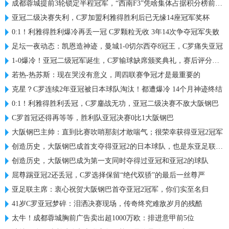
成都蓉城提前3轮锁定半程冠军，“西南F3”凭啥集体占据积分榜前三？
亚冠二级决赛失利，C罗加盟利雅得胜利后已无缘14座冠军奖杯
0:1！利雅得胜利爆冷再丢一冠 C罗颗粒无收 3年14次争夺冠军失败
足坛一夜动态：凯恩造神迹，曼城1-0切尔西夺8冠王，C罗痛失亚冠
1-0爆冷！亚冠二级冠军诞生，C罗输球缺席颁奖典礼，赛后评分出炉
若热-热苏斯：现在哭没有意义，周四联赛争冠才是最重要的
克星？C罗连续2年亚冠被日本球队淘汰！都遭爆冷 14个月神迹终结
0:1！利雅得胜利丢冠，C罗鏖战无功，亚冠二级决赛不敌大阪钢巴
C罗首冠还得再等等，胜利队亚冠决赛0比1大阪钢巴
大阪钢巴主帅：直到比赛吹哨那刻才敢喘气；很荣幸获得亚冠2冠军
创造历史，大阪钢巴成首支夺得亚冠2的日本球队，也是东亚足联首队
创造历史，大阪钢巴成为第一支同时夺得过亚冠和亚冠2的球队
屈尊踢亚冠2还丢冠，C罗选择保留“绝代双骄”的最后一丝尊严
亚足联主席：衷心祝贺大阪钢巴首夺亚冠2冠军，你们实至名归
41岁C罗亚冠梦碎：泪洒决赛现场，传奇终究难敌岁月的残酷
太牛！成都蓉城胸前广告卖出超1000万欧：排进意甲前5位