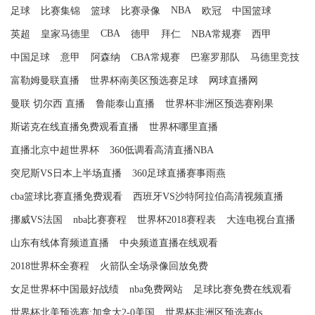
NBA
足球
比赛集锦
篮球
比赛录像
欧冠
中国篮球
CBA
英超
皇家马德里
德甲
拜仁
NBA常规赛
西甲
中国足球
意甲
阿森纳
CBA常规赛
巴塞罗那队
马德里竞技
富勒姆曼联直播
世界杯南美区预选赛足球
网球直播网
曼联 切尔西 直播
鲁能泰山直播
世界杯非洲区预选赛刚果
斯诺克在线直播免费观看直播
世界杯哪里直播
直播北京中超世界杯
360低调看高清直播NBA
突尼斯VS日本上半场直播
360足球直播赛事雨燕
cba篮球比赛直播免费观看
西班牙VS沙特阿拉伯高清视频直播
挪威VS法国
nba比赛赛程
世界杯2018赛程表
大连电视台直播
山东有线体育频道直播
中央频道直播在线观看
2018世界杯全赛程
火箭队全场录像回放免费
女足世界杯中国最好战绩
nba免费网站
足球比赛免费在线观看
世界杯北美预选赛:加拿大2-0美国
世界杯非洲区预选赛ds