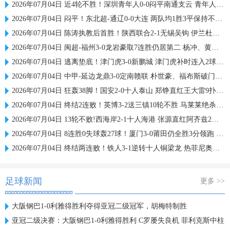
2026年07月04日 近4轮不胜！深圳青年人0-0闷平南通支云 青年人仍中甲第2支云第3
2026年07月04日 闷平！东北超-通辽0-0大连 两队均1胜3平保持不败 大连遭三连平
2026年07月04日 陈涛执教后首胜！陕西联合2-1无锡吴钩 伊兰杜斯特双响+绝杀
2026年07月04日 闽超-福州3-0龙岩豪取7连胜仍居第二 杨冲、黄伟杰、李宇豪破门
2026年07月04日 逃离垫底！津门虎3-0新鹏城 津门虎补时连入2球 积分平三镇升第15
2026年07月04日 中甲-延边龙鼎3-0定南赣联 朴世豪、福布斯破门乔瓦尼造点+点射
2026年07月04日 狂轰38脚！国安2-0十人泰山 郑铮直红王大雷9扑救塞鸟+林良铭破门
2026年07月04日 终结2连败！英博3-2送三镇10轮不胜 马莱莱绝杀 卡迪斯传射难救主
2026年07月04日 13轮不败!西海岸2-1十人海港 张源直红阿齐兹2助攻VAR吹掉双方4球
2026年07月04日 8连胜0失球轰27球！厦门3-0莆田仍全胜3分领跑 刘鑫岳超级世界波
2026年07月04日 终结两连败！铁人3-1逆转十人铜梁龙 热菲尼奥双响恩加德乌染红
足球新闻
更多 >>
大阪钢巴1-0利雅得胜利夺得亚冠二级冠军，胡梅特制胜
亚冠二级决赛：大阪钢巴1-0利雅得胜利 C罗屡失良机 菲利克斯中柱