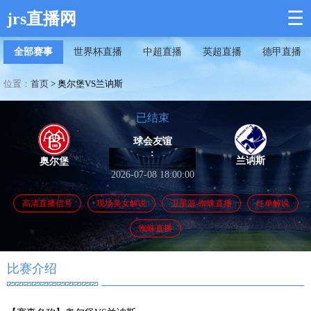
☰
jrs直播网
全部赛事
世界杯直播
中超直播
英超直播
德甲直播
位置：
首页
>
奥尔堡VS兰讷斯
已结束
球会友谊
:
兰讷斯
奥尔堡
2026-07-08 18:00:00
高清直播信号
现场美女解说
卫星源-蜘蛛直播
红单解说
蜘蛛直播
比赛介绍