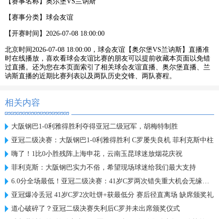
【赛事名称】
奥尔堡VS兰讷斯
【赛事分类】
球会友谊
【开赛时间】
2026-07-08 18:00:00
北京时间2026-07-08 18:00:00，球会友谊【奥尔堡VS兰讷斯】直播准
时在线播放，喜欢看球会友谊比赛的朋友可以提前收藏本页面以免错
过直播。还为您在本页面索引了相关球会友谊直播、奥尔堡直播、兰
讷斯直播的近期比赛列表以及两队历史交锋、两队赛程。
相关内容
大阪钢巴1-0利雅得胜利夺得亚冠二级冠军，胡梅特制胜
亚冠二级决赛：大阪钢巴1-0利雅得胜利 C罗屡失良机 菲利克斯中柱
嗨了！1比0小胜残阵上海申花，云南玉昆球迷放烟花庆祝
菲利克斯：大阪钢巴实力不俗，希望现场球迷给我们最大支持
6.0分全场最低！亚冠二级决赛：41岁C罗两次错失重大机会无缘首冠
亚冠爆冷丢冠 41岁C罗2次吐饼+获最低分 赛后径直离场 缺席颁奖礼
道心破碎了？亚冠二级决赛失利后C罗并未出席颁奖仪式