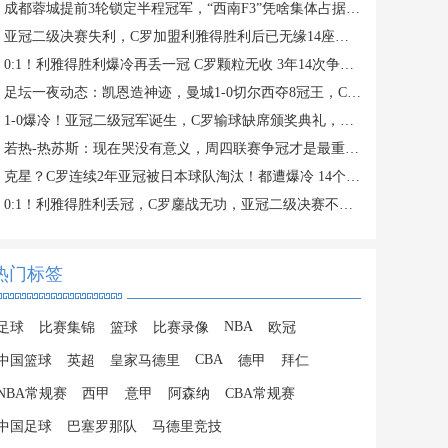
成都蓉城提前3轮锁定半程冠军，“西南F3”凭啥集体占据积分榜前三？
亚冠二级决赛失利，C罗加盟利雅得胜利后已无缘14座冠军奖杯
0:1！利雅得胜利爆冷再丢一冠 C罗颗粒无收 3年14次争夺冠军失败
足坛一夜动态：凯恩造神迹，曼城1-0切尔西夺8冠王，C罗痛失亚冠
1-0爆冷！亚冠二级冠军诞生，C罗输球缺席颁奖典礼，赛后评分出炉
若热-热苏斯：现在哭没有意义，周四联赛争冠才是最重要的
克星？C罗连续2年亚冠被日本球队淘汰！都遭爆冷 14个月神迹终结
0:1！利雅得胜利丢冠，C罗鏖战无功，亚冠二级决赛不敌大阪钢巴
热门标签
NBA
足球
比赛集锦
篮球
比赛录像
欧冠
CBA
中国篮球
英超
皇家马德里
德甲
拜仁
NBA常规赛
西甲
意甲
阿森纳
CBA常规赛
中国足球
巴塞罗那队
马德里竞技