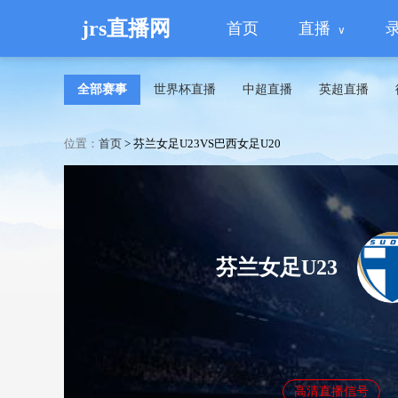
jrs直播网
首页
直播
全部赛事
世界杯直播
中超直播
英超直播
位置：
首页
>
芬兰女足U23VS巴西女足U20
芬兰女足U23
高清直播信号