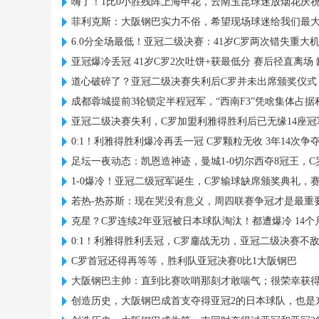
嗨了！1比0小胜残阵上海申花，云南玉昆球迷放烟花庆
菲利克斯：大阪钢巴实力不俗，希望现场球迷给我们最
6.0分全场最低！亚冠二级决赛：41岁C罗两次错失重大
亚冠爆冷丢冠 41岁C罗2次吐饼+获最低分 赛后径直离场
道心破碎了？亚冠二级决赛失利后C罗并未出席颁奖仪式
成都蓉城提前3轮锁定半程冠军，“西南F3”凭啥集体占
亚冠二级决赛失利，C罗加盟利雅得胜利后已无缘14座冠
0:1！利雅得胜利爆冷再丢一冠 C罗颗粒无收 3年14次争
足坛一夜动态：凯恩造神迹，曼城1-0切尔西夺8冠王，
1-0爆冷！亚冠二级冠军诞生，C罗输球缺席颁奖典礼，
若热-热苏斯：现在哭没有意义，周四联赛争冠才是最重
克星？C罗连续2年亚冠被日本球队淘汰！都遭爆冷 14个
0:1！利雅得胜利丢冠，C罗鏖战无功，亚冠二级决赛不
C罗首冠还得再等等，胜利队亚冠决赛0比1大阪钢巴
大阪钢巴主帅：直到比赛吹哨那刻才敢喘气；很荣幸获得
创造历史，大阪钢巴成首支夺得亚冠2的日本球队，也是