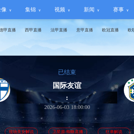
录像
集锦
视频
新闻
赛事
德甲直播
西甲直播
法甲直播
意甲直播
欧冠直播
欧
已结束
国际友谊
:
2026-06-03 18:00:00
现场美女解说
卫星源-蜘蛛直播
红单解说