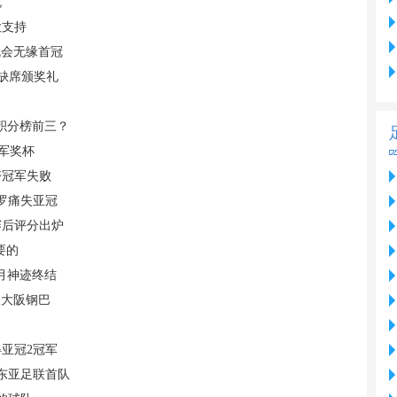
祝
大支持
机会无缘首冠
 缺席颁奖礼
据积分榜前三？
军奖杯
夺冠军失败
C罗痛失亚冠
赛后评分出炉
要的
月神迹终结
敌大阪钢巴
亚冠2冠军
东亚足联首队