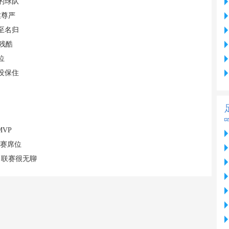
的球队
丝尊严
至名归
残酷
位
没保住
VP
联赛席位
，联赛很无聊