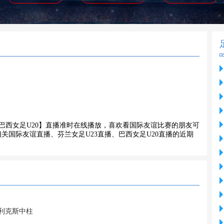
足U23VS巴西女足U20】直播准时在线播放，喜欢看国际友谊比赛的朋友可
国际友谊直播、芬兰女足U23直播、巴西女足U20直播的近期
菲利克斯中柱