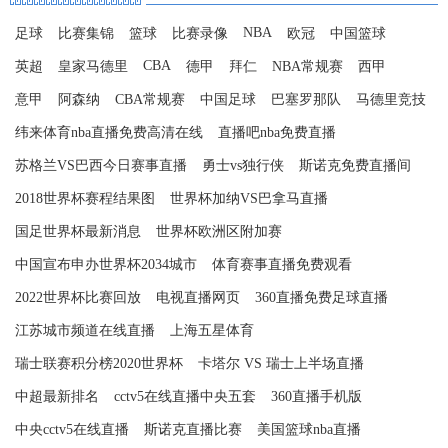
NBA
足球
比赛集锦
篮球
比赛录像
欧冠
中国篮球
CBA
英超
皇家马德里
德甲
拜仁
NBA常规赛
西甲
意甲
阿森纳
CBA常规赛
中国足球
巴塞罗那队
马德里竞技
纬来体育nba直播免费高清在线
直播吧nba免费直播
苏格兰VS巴西今日赛事直播
勇士vs独行侠
斯诺克免费直播间
2018世界杯赛程结果图
世界杯加纳VS巴拿马直播
国足世界杯最新消息
世界杯欧洲区附加赛
中国宣布申办世界杯2034城市
体育赛事直播免费观看
2022世界杯比赛回放
电视直播网页
360直播免费足球直播
江苏城市频道在线直播
上海五星体育
瑞士联赛积分榜2020世界杯
卡塔尔 VS 瑞士上半场直播
中超最新排名
cctv5在线直播中央五套
360直播手机版
中央cctv5在线直播
斯诺克直播比赛
美国篮球nba直播