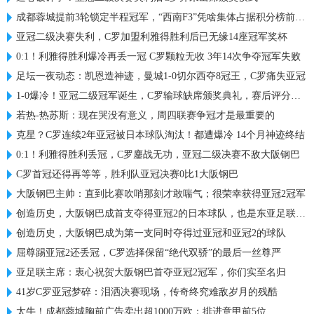
成都蓉城提前3轮锁定半程冠军，“西南F3”凭啥集体占据积分榜前三？
亚冠二级决赛失利，C罗加盟利雅得胜利后已无缘14座冠军奖杯
0:1！利雅得胜利爆冷再丢一冠 C罗颗粒无收 3年14次争夺冠军失败
足坛一夜动态：凯恩造神迹，曼城1-0切尔西夺8冠王，C罗痛失亚冠
1-0爆冷！亚冠二级冠军诞生，C罗输球缺席颁奖典礼，赛后评分出炉
若热-热苏斯：现在哭没有意义，周四联赛争冠才是最重要的
克星？C罗连续2年亚冠被日本球队淘汰！都遭爆冷 14个月神迹终结
0:1！利雅得胜利丢冠，C罗鏖战无功，亚冠二级决赛不敌大阪钢巴
C罗首冠还得再等等，胜利队亚冠决赛0比1大阪钢巴
大阪钢巴主帅：直到比赛吹哨那刻才敢喘气；很荣幸获得亚冠2冠军
创造历史，大阪钢巴成首支夺得亚冠2的日本球队，也是东亚足联首队
创造历史，大阪钢巴成为第一支同时夺得过亚冠和亚冠2的球队
屈尊踢亚冠2还丢冠，C罗选择保留“绝代双骄”的最后一丝尊严
亚足联主席：衷心祝贺大阪钢巴首夺亚冠2冠军，你们实至名归
41岁C罗亚冠梦碎：泪洒决赛现场，传奇终究难敌岁月的残酷
太牛！成都蓉城胸前广告卖出超1000万欧：排进意甲前5位