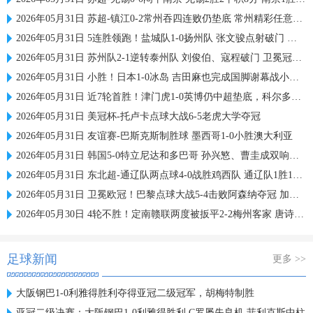
2026年05月31日 苏超-镇江0-2常州吞四连败仍垫底 常州精彩任意球配合李霄鹏破门
2026年05月31日 5连胜领跑！盐城队1-0扬州队 张文骏点射破门 扬州队5场仅1胜
2026年05月31日 苏州队2-1逆转泰州队 刘俊伯、寇程破门 卫冕冠军新赛季1胜3负
2026年05月31日 小胜！日本1-0冰岛 吉田麻也完成国脚谢幕战小川航基替补头球绝杀
2026年05月31日 近7轮首胜！津门虎1-0英博仍中超垫底，科尔多瓦处子球制胜
2026年05月31日 美冠杯-托卢卡点球大战6-5老虎大学夺冠
2026年05月31日 友谊赛-巴斯克斯制胜球 墨西哥1-0小胜澳大利亚
2026年05月31日 韩国5-0特立尼达和多巴哥 孙兴慜、曹圭成双响曹侑珉、裴峻浩伤退
2026年05月31日 东北超-通辽队两点球4-0战胜鸡西队 通辽队1胜1平鸡西队遭遇2连败
2026年05月31日 卫冕欧冠！巴黎点球大战5-4击败阿森纳夺冠 加布里埃尔、埃泽失点
2026年05月30日 4轮不胜！定南赣联两度被扳平2-2梅州客家 唐诗世界波冯刚破门
足球新闻
更多 >>
大阪钢巴1-0利雅得胜利夺得亚冠二级冠军，胡梅特制胜
亚冠二级决赛：大阪钢巴1-0利雅得胜利 C罗屡失良机 菲利克斯中柱