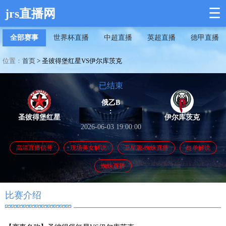
☰
jrs直播网
全部赛事
世界杯直播
中超直播
英超直播
德甲直播
位置：
首页
>
圣彼得堡红星VS伊尔库茨克
已结束
俄乙B
:
圣彼得堡红星
伊尔库茨克
2026-06-03 19:00:00
高清直播信号
现场美女解说
卫星源-蜘蛛直播
红单解说
蜘蛛直播
比赛介绍