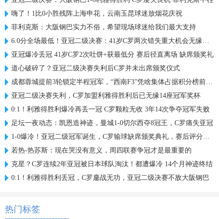
嗨了！1比0小胜残阵上海申花，云南玉昆球迷放烟花庆祝
菲利克斯：大阪钢巴实力不俗，希望现场球迷给我们最大支持
6.0分全场最低！亚冠二级决赛：41岁C罗两次错失重大机会无缘首冠
亚冠爆冷丢冠 41岁C罗2次吐饼+获最低分 赛后径直离场 缺席颁奖礼
道心破碎了？亚冠二级决赛失利后C罗并未出席颁奖仪式
成都蓉城提前3轮锁定半程冠军，“西南F3”凭啥集体占据积分榜前三？
亚冠二级决赛失利，C罗加盟利雅得胜利后已无缘14座冠军奖杯
0:1！利雅得胜利爆冷再丢一冠 C罗颗粒无收 3年14次争夺冠军失败
足坛一夜动态：凯恩造神迹，曼城1-0切尔西夺8冠王，C罗痛失亚冠
1-0爆冷！亚冠二级冠军诞生，C罗输球缺席颁奖典礼，赛后评分出炉
若热-热苏斯：现在哭没有意义，周四联赛争冠才是最重要的
克星？C罗连续2年亚冠被日本球队淘汰！都遭爆冷 14个月神迹终结
0:1！利雅得胜利丢冠，C罗鏖战无功，亚冠二级决赛不敌大阪钢巴
热门标签