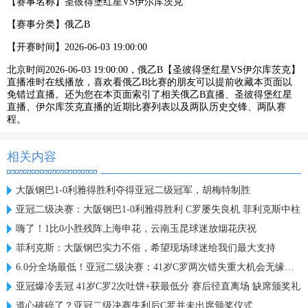
【赛事名称】
圣彼得堡红星VS伊尔库茨克
【赛事分类】
俄乙B
【开赛时间】
2026-06-03 19:00:00
北京时间2026-06-03 19:00:00，俄乙B【圣彼得堡红星VS伊尔库茨克】
直播准时在线播放，喜欢看俄乙B比赛的朋友可以提前收藏本页面以
免错过直播。还为您在本页面索引了相关俄乙B直播、圣彼得堡红星
直播、伊尔库茨克直播的近期比赛列表以及两队历史交锋、两队赛
程。
相关内容
大阪钢巴1-0利雅得胜利夺得亚冠二级冠军，胡梅特制胜
亚冠二级决赛：大阪钢巴1-0利雅得胜利 C罗屡失良机 菲利克斯中柱
嗨了！1比0小胜残阵上海申花，云南玉昆球迷放烟花庆祝
菲利克斯：大阪钢巴实力不俗，希望现场球迷给我们最大支持
6.0分全场最低！亚冠二级决赛：41岁C罗两次错失重大机会无缘首冠
亚冠爆冷丢冠 41岁C罗2次吐饼+获最低分 赛后径直离场 缺席颁奖礼
道心破碎了？亚冠二级决赛失利后C罗并未出席颁奖仪式