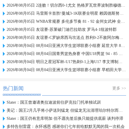
2026年08月05日 2连败！切尔西0-1尤文 热格罗瓦世界波制胜穆德里克时隔614天复出
2026年08月05日 马雷斯卡首胜!曼城3-1K联赛全明星 赖因德斯努里破门塞梅尼奥助攻
2026年08月05日 WNBA常规赛 多伦多节奏 81 - 92 金州女武神 全场集锦
2026年08月05日 友谊赛-苏莱破门迪巴拉助攻 罗马4-1纽波特郡
2026年08月05日 友谊赛-C罗缺席西马坎送点 胜利0-2不敌阿尔梅里亚
2026年08月04日 08月04日亚洲大学生篮球联赛小组赛 延世大学 82 - 83 北京大学 集锦
2026年08月04日 08月04日国青男篮热身赛 中国U18男篮 94 - 85 加拿大大卫·安篮球学院 集锦
2026年08月04日 明日之星冠军杯-U17热刺0-1上海U17 李文博制胜球
2026年08月04日 08月04日亚洲大学生篮球联赛小组赛 早稻田大学 71 - 86 清华大学 集锦
热门新闻
更多 >>
Slater：国王曾邀请奥拉迪波前往萨克拉门托单独试训
美记：国王2月几乎将小萨送到猛龙 但猛龙无法清理珀尔特尔而告吹
Slater：国王仍有意库明加 但不愿先签后换只能提供底薪 谈判停滞
多特告别雷霆：永怀感恩 感谢你们七年前给默默无闻的我一次机会