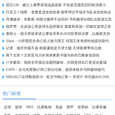
国王GM：威少上赛季表现远超底薪 不知是否愿意回归扮演更小角色
打控卫？纳斯：老詹是进攻创造者 能带球过半场并为队友创造机会
丹佛媒体：布鲁斯·布朗大概率不会回归 号码被穿&球队总薪资过高
德罗赞：在波波心里篮球永远排最后 家庭和其他一切都在篮球之前
泰晤士：因凡蒂诺承诺让摩洛哥举办2030世界杯决赛，以换取支持
Slater：小萨愿意全身心投入效力国王 但国王未考虑给他提供新约
记者：抛开外援不谈 林庭谦就是天津大腿 天津新赛季有点难
两个文班？文班亚马20岁弟弟奥斯卡随马刺在巴黎参加训练
17岁蒙加：我曾非常接近加盟阿森纳，但我觉得自己更适合曼城
ESPN：吉马良斯预计周三前往伦敦，接受体检并与阿森纳签约
NBA2K27运球数值前10：欧文99独占第一 库里97 布伦森&SGA96
热门标签
NBA
足球
篮球
比赛集锦
英超
西甲
世界杯
比赛录像