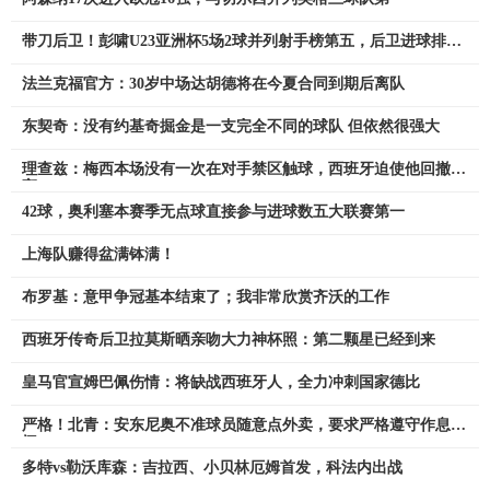
带刀后卫！彭啸U23亚洲杯5场2球并列射手榜第五，后卫进球排第
一
法兰克福官方：30岁中场达胡德将在今夏合同到期后离队
东契奇：没有约基奇掘金是一支完全不同的球队 但依然很强大
理查兹：梅西本场没有一次在对手禁区触球，西班牙迫使他回撤防
守
42球，奥利塞本赛季无点球直接参与进球数五大联赛第一
上海队赚得盆满钵满！
布罗基：意甲争冠基本结束了；我非常欣赏齐沃的工作
西班牙传奇后卫拉莫斯晒亲吻大力神杯照：第二颗星已经到来
皇马官宣姆巴佩伤情：将缺战西班牙人，全力冲刺国家德比
严格！北青：安东尼奥不准球员随意点外卖，要求严格遵守作息时
间
多特vs勒沃库森：吉拉西、小贝林厄姆首发，科法内出战