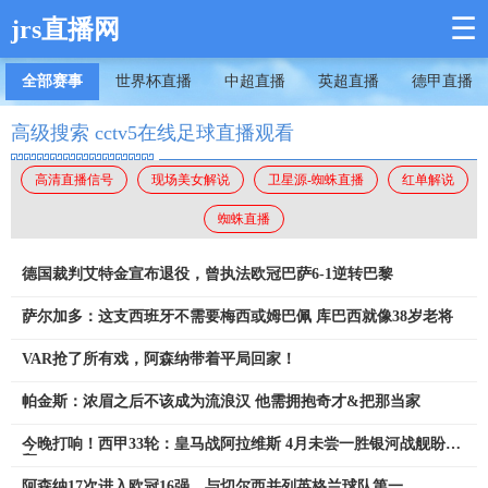
☰
jrs直播网
全部赛事
世界杯直播
中超直播
英超直播
德甲直播
高级搜索 cctv5在线足球直播观看
高清直播信号
现场美女解说
卫星源-蜘蛛直播
红单解说
蜘蛛直播
德国裁判艾特金宣布退役，曾执法欧冠巴萨6-1逆转巴黎
萨尔加多：这支西班牙不需要梅西或姆巴佩 库巴西就像38岁老将
VAR抢了所有戏，阿森纳带着平局回家！
帕金斯：浓眉之后不该成为流浪汉 他需拥抱奇才&把那当家
今晚打响！西甲33轮：皇马战阿拉维斯 4月未尝一胜银河战舰盼止
颓
阿森纳17次进入欧冠16强，与切尔西并列英格兰球队第一