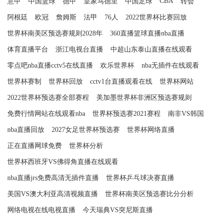
CBA
意甲
中国篮球
德甲
皇家马德里
中国足球
转会
阿根廷
欧冠
詹姆斯
法甲
76人
2022世界杯比赛回放
世界杯南美区预选赛规则2028年
360直播篮球直播nba直播
体育直播平台
浙江电视台直播
中超山东泰山直播在线观看
零点吧nba直播cctv5在线直播
欢乐世界杯
nba无插件在线观看
世界杯赛制
世界杯回放
cctv1台直播观看在线
世界杯网站
2022世界杯预选赛全部赛程
美加墨世界杯非洲区预选赛规则
免费行情网站在线观看nba
世界杯预选赛2021赛程
南非VS韩国
nba直播回放
2027女足世界杯预选赛
世界杯网络直播
正在直播网球免费
世界杯分析
世界杯西班牙VS佛得角直播在线观看
nba直播jrs免费高清无插件直播
世界杯乒乓球决赛直播
美国VS澳大利亚高清视频直播
世界杯南美区预选赛比分分析
网络电视在线电视直播
今天瑞典VS突尼斯直播