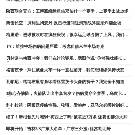
陕西联合官方：王博豪继续租借邓伯什一个赛季，上赛季出战19场
鹰击长空！贝利生掏麦丹 反击行进间送滑翔战斧重扣炸翻全场
梅里诺：进球被吹时在疯狂庆祝，很幸运足球占据了上风，我们赢
了
TA：维拉中场伤病问题严重，考虑租借米兰中场奇克
贝林谈与梅西冲突：我们在讨论犯规，我跟他说"你够强壮能扛得
住"
格雷茨卡：拜仁就像火车一样一直往前开，我们想继续保持状态
孔帕尼：格纳布里有条印着格雷茨卡头像的裤子？我完全不知道
3核心齐缺阵，火箭队让出半套首发？伤病贯穿全赛季，乌度卡无
奈
利扎拉祖：阿根廷侵略性强、狡猾、爱挑衅，亚马尔必须控制好情
绪
绝了！摩根领先时嘲讽“梅西上了吗”被喷近3万条 还赞图赫尔大师
即将开始！吉林VS广东大名单：广东三外援+徐杰胡明轩