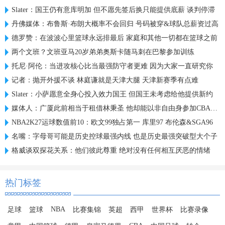
Slater：国王仍有意库明加 但不愿先签后换只能提供底薪 谈判停滞
丹佛媒体：布鲁斯·布朗大概率不会回归 号码被穿&球队总薪资过高
德罗赞：在波波心里篮球永远排最后 家庭和其他一切都在篮球之前
两个文班？文班亚马20岁弟弟奥斯卡随马刺在巴黎参加训练
托尼·阿伦：当进攻核心比当最强防守者更难 因为大家一直研究你
记者：抛开外援不谈 林庭谦就是天津大腿 天津新赛季有点难
Slater：小萨愿意全身心投入效力国王 但国王未考虑给他提供新约
媒体人：广厦此前相当于租借林秉圣 他却能以非自由身参加CBA选秀
NBA2K27运球数值前10：欧文99独占第一 库里97 布伦森&SGA96
名嘴：字母哥可能是历史控球最强内线 也是历史最强突破型大个子
格威谈双探花关系：他们彼此尊重 绝对没有任何相互厌恶的情绪
热门标签
NBA
足球
篮球
比赛集锦
英超
西甲
世界杯
比赛录像