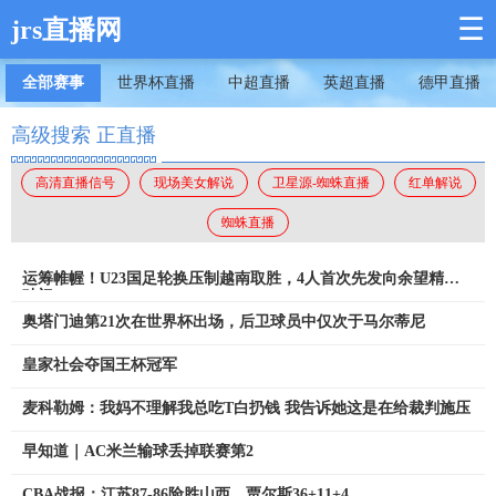
☰
jrs直播网
全部赛事
世界杯直播
中超直播
英超直播
德甲直播
高级搜索 正直播
高清直播信号
现场美女解说
卫星源-蜘蛛直播
红单解说
蜘蛛直播
运筹帷幄！U23国足轮换压制越南取胜，4人首次先发向余望精彩
破门
奥塔门迪第21次在世界杯出场，后卫球员中仅次于马尔蒂尼
皇家社会夺国王杯冠军
麦科勒姆：我妈不理解我总吃T白扔钱 我告诉她这是在给裁判施压
早知道｜AC米兰输球丢掉联赛第2
CBA战报：江苏87-86险胜山西，贾尔斯36+11+4