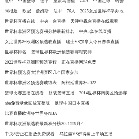
CBA
意甲
中国篮球
德甲
皇家马德里
中国足球
转会
阿根廷
欧冠
詹姆斯
法甲
76人
2025女足世界杯举办地
世界杯直播在线
中央一台直播
天津电视台直播在线观看
世界杯非洲区预选赛积分榜最新排名
中央5套在线直播
女足世界杯欧洲区预选赛直播
瑞士VS加拿大今日赛事直播
世界杯排名
篮球世界杯欧洲预选赛赛程安排
2022世界杯亚洲区预选赛程
正在直播网球免费
世界杯预选赛大洋洲赛区几个国家参加
世界杯非洲区预选赛成绩表
阿根廷世界杯2022
篮球比赛直播在线看
赴战篮球直播
2014世界杯南美区预选赛
nba免费录像回放完整版
足球中国日本直播
比赛直播欧洲杯世界杯NBA
世界杯欧洲预选赛最新积分榜2021年9月?
中央8套正在播放免费观看
乌拉圭VS佛得角上半场直播