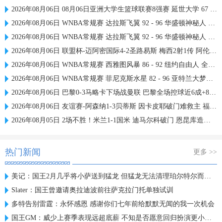
2026年08月06日 08月06日亚洲大学生篮球联赛8强赛 延世大学 67 - 72 政治大学 集锦
2026年08月06日 WNBA常规赛 达拉斯飞翼 92 - 96 华盛顿神秘人 全场集锦
2026年08月06日 WNBA常规赛 达拉斯飞翼 92 - 96 华盛顿神秘人 全场集锦
2026年08月06日 联盟杯-迈阿密国际4-2圣路易斯 梅西2射1传 阿伦助攻戴帽
2026年08月06日 WNBA常规赛 西雅图风暴 86 - 92 纽约自由人 全场集锦
2026年08月06日 WNBA常规赛 菲尼克斯水星 82 - 96 亚特兰大梦想 全场集锦
2026年08月06日 巴黎0-3马略卡下场战曼联 巴黎全场控球近6成+8射3正未果
2026年08月06日 友谊赛-阿森纳1-3贝蒂斯 因卡皮耶破门难救主 福纳尔斯1射2传
2026年08月05日 2场不胜！米兰1-1国米 迪马尔科破门 恩昆库造点+点射拉莫斯登场
热门新闻
更多 >>
美记：国王2月几乎将小萨送到猛龙 但猛龙无法清理珀尔特尔而告吹
Slater：国王曾邀请奥拉迪波前往萨克拉门托单独试训
多特告别雷霆：永怀感恩 感谢你们七年前给默默无闻的我一次机会
国王GM：威少上赛季表现远超底薪 不知是否愿意回归扮演更小角色