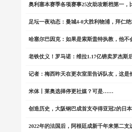
奥利塞本赛季各项赛事25次助攻断档第一，
足坛一夜动态：曼城4-0大胜利物浦，拜仁
哈塞尔巴因克：如果是索斯盖特执教，他不
老铁仗义！罗马诺：维拉1.17亿镑卖罗杰
记者：梅西昨天在更衣室里告诉队友，这是
米体丨莱奥选择停更社媒？可是……
创造历史，大阪钢巴成首支夺得亚冠2的日
2022年的法国后，阿根廷成新千年来第二