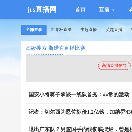
jrs直播网
首页
直播
全部赛事
世界杯直播
中超直播
英超直播
高级搜索 斯诺克直播比赛
高清直播信号
国安小将蒋子承谈一线队首秀：非常的激动
记者：切尔西为恩佐标价1.2亿镑，加纳乔430
退出广东队？男篮国手内线彻底摆烂，曾是