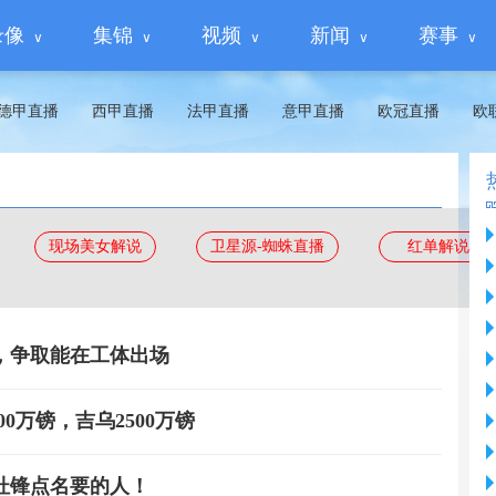
录像
集锦
视频
新闻
赛事
德甲直播
西甲直播
法甲直播
意甲直播
欧冠直播
欧
现场美女解说
卫星源-蜘蛛直播
红单解说
，争取能在工体出场
0万镑，吉乌2500万镑
杜锋点名要的人！