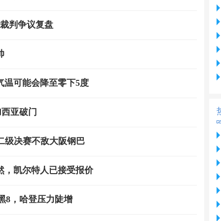
的裁判争议复盘
帅
气温可能会降至零下5度
加西亚破门
冠二级决赛不敌大阪钢巴
大然，凯尔特人已接受报价
将遭黑8，哈登压力陡增