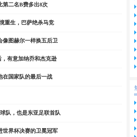
比第二名B费多出8次
绝境重生，巴萨绝杀马竞
会像图赫尔一样换五后卫
斯后，有意加纳乔和杰克逊
他在国家队的最后一战
本球队，也是东亚足联首队
支进世界杯决赛的卫冕冠军