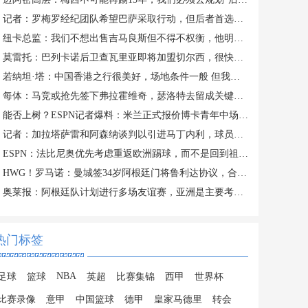
记者：罗梅罗经纪团队希望巴萨采取行动，但后者首选引进罗德里
纽卡总监：我们不想出售吉马良斯但不得不权衡，他明确说出了意愿
莫雷托：巴列卡诺后卫查瓦里亚即将加盟切尔西，很快就会官方宣布
若纳坦·塔：中国香港之行很美好，场地条件一般 但我们踢得不错
每体：马竞或抢先签下弗拉霍维奇，瑟洛特去留成关键变量
能否上树？ESPN记者爆料：米兰正式报价博卡青年中场帕雷德斯
记者：加拉塔萨雷和阿森纳谈判以引进马丁内利，球员合同明夏到期
ESPN：法比尼奥优先考虑重返欧洲踢球，而不是回到祖国巴西
HWG！罗马诺：曼城签34岁阿根廷门将鲁利达协议，合同2+1
奥莱报：阿根廷队计划进行多场友谊赛，亚洲是主要考虑的目的地
热门标签
NBA
足球
篮球
英超
比赛集锦
西甲
世界杯
比赛录像
意甲
中国篮球
德甲
皇家马德里
转会