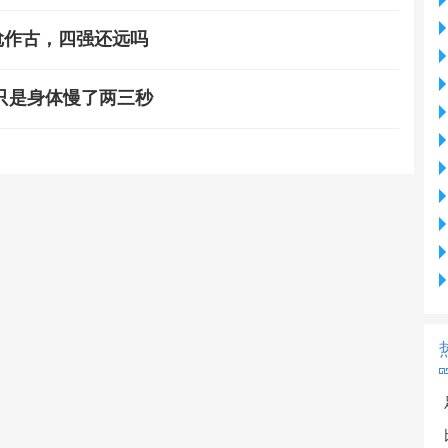
尬作古，四强还远吗
只是身体慢了两三秒