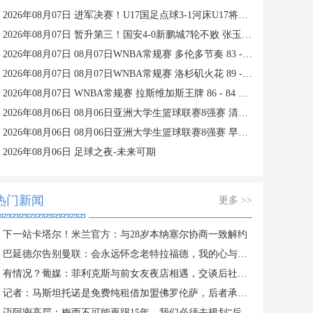
2026年08月07日 进军决赛！U17国足点球3-1河床U17将战阿森纳 江宇涵替补两扑点
2026年08月07日 暂升第三！国安4-0新鹏城7轮不败 张玉宁传射达万双响法比奥破门
2026年08月07日 08月07日WNBA常规赛 多伦多节奏 83 - 97 波特兰火焰 集锦
2026年08月07日 08月07日WNBA常规赛 洛杉矶火花 89 - 82 明尼苏达山猫 全场集锦
2026年08月07日 WNBA常规赛 拉斯维加斯王牌 86 - 84 印第安纳狂热 全场集锦
2026年08月06日 08月06日亚洲大学生篮球联赛8强赛 清华大学 85 - 81 菲律宾大学 集锦
2026年08月06日 08月06日亚洲大学生篮球联赛8强赛 早稻田大学 78 - 71 高丽大学 集锦
2026年08月06日 足球之夜-未来可期
热门新闻
更多 >>
下一站卡塔尔！米兰官方：与28岁本纳塞尔协商一致解约
巴延德尔告别曼联：会永远怀念老特拉福德，我的心与你们同在
有情况？葡媒：菲利克斯与前女友夜店相遇，交谈后社媒再次互关
记者：马斯坦托诺是免费纯租借加盟佛罗伦萨，后者承担全额薪水
迈阿密高层：梅西不可能再踢15年，我们必须去规划“后梅西时代”