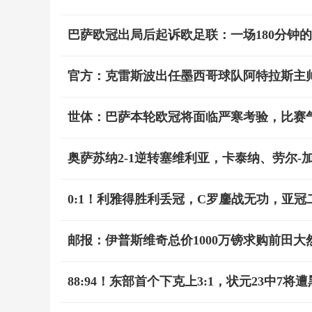
巴萨欧冠出局后起诉欧足联：一场180分钟
官方：克雷斯波出任墨西哥球队阿特拉斯主
世体：巴萨本轮欧冠将面临严寒考验，比赛
奥萨苏纳2-1逆转塞维利亚，卡泰纳、劳尔-
0:1！利雅得胜利丢冠，C罗鏖战无功，亚
邮报：伊普斯维奇总价1000万镑求购前田
88:94！东部首个下克上3:1，状元23中7