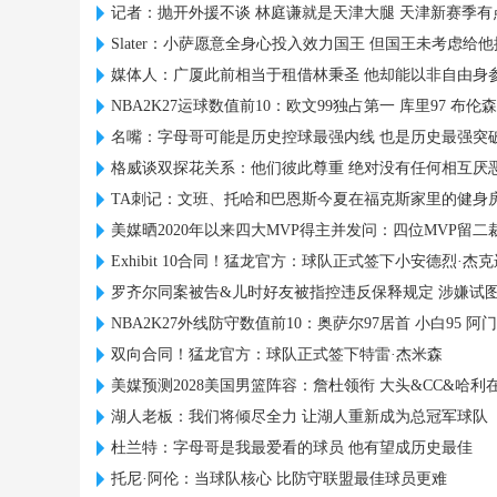
记者：抛开外援不谈 林庭谦就是天津大腿 天津新赛季有
Slater：小萨愿意全身心投入效力国王 但国王未考虑给
媒体人：广厦此前相当于租借林秉圣 他却能以非自由身参
NBA2K27运球数值前10：欧文99独占第一 库里97 布伦森
名嘴：字母哥可能是历史控球最强内线 也是历史最强突
格威谈双探花关系：他们彼此尊重 绝对没有任何相互厌
TA刺记：文班、托哈和巴恩斯今夏在福克斯家里的健身
美媒晒2020年以来四大MVP得主并发问：四位MVP留
Exhibit 10合同！猛龙官方：球队正式签下小安德烈·杰克
罗齐尔同案被告&儿时好友被指控违反保释规定 涉嫌试
NBA2K27外线防守数值前10：奥萨尔97居首 小白95 阿门9
双向合同！猛龙官方：球队正式签下特雷·杰米森
美媒预测2028美国男篮阵容：詹杜领衔 大头&CC&哈利
湖人老板：我们将倾尽全力 让湖人重新成为总冠军球队
杜兰特：字母哥是我最爱看的球员 他有望成历史最佳
托尼·阿伦：当球队核心 比防守联盟最佳球员更难