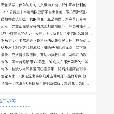
斯帕莱蒂：伊尔迪兹对尤文极为关键，我们正在控制他的出场时间
TA：若费兰未申请离队巴萨不会出售他，双方预计很快讨论未来
桑坦德竞技新援：我的偶像一直是梅西，新赛季的目标是打进10球
记者：尤文正在敲定穆阿尼回归最后细节，球员可能今日接受体检
1球小胜雷克瑟姆，伊劳拉：今天我看到了更强团队凝聚力和整体性
罗马诺：伊卡尔迪并不是科莫的优先引援目标，球员仍在等待报价
这身材！34岁萨拉赫赤裸上身晒恐怖肌肉线条，其下家仍是未知数
詹俊：克洛普执教德国、齐达内执教法国，两年后的欧洲杯好看了！
米体：国米首秀沿用352阵型，迪乌夫在邓弗里斯的位置上表现出色
每体：拉波尔塔即将返回巴塞罗那，随后推进阿德耶米、小蜘蛛转会
营销专家：C罗若退出将剧烈冲击葡萄牙队品牌形象 他价值远超全队
马德兴：大卫带U16国足不像职业教练，集训像队员们难得的假期
热门标签