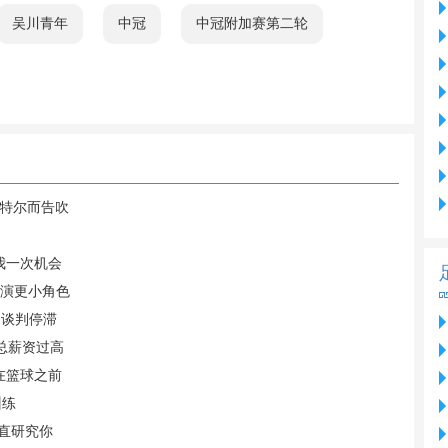
吴川青年
中冠
中冠附加赛第二轮
尔特尔而告吹
我一次机会
扮演更小角色
 谈判停滞
总薪资过高
在篮球之前
训练
直研究你