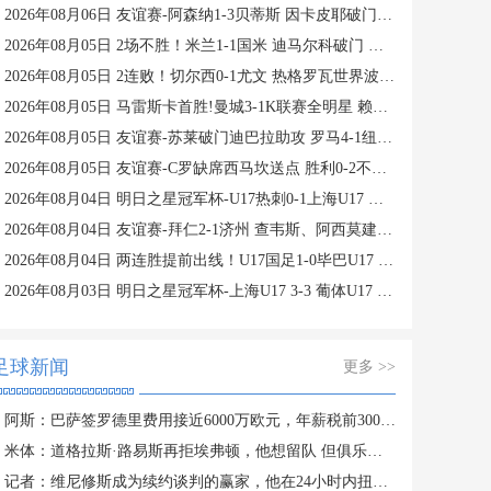
2026年08月06日 友谊赛-阿森纳1-3贝蒂斯 因卡皮耶破门难救主 福纳尔斯1射2传
2026年08月05日 2场不胜！米兰1-1国米 迪马尔科破门 恩昆库造点+点射拉莫斯登场
2026年08月05日 2连败！切尔西0-1尤文 热格罗瓦世界波制胜穆德里克时隔614天复出
2026年08月05日 马雷斯卡首胜!曼城3-1K联赛全明星 赖因德斯努里破门塞梅尼奥助攻
2026年08月05日 友谊赛-苏莱破门迪巴拉助攻 罗马4-1纽波特郡
2026年08月05日 友谊赛-C罗缺席西马坎送点 胜利0-2不敌阿尔梅里亚
2026年08月04日 明日之星冠军杯-U17热刺0-1上海U17 李文博制胜球
2026年08月04日 友谊赛-拜仁2-1济州 查韦斯、阿西莫建功马特乌斯彩虹过人送助攻
2026年08月04日 两连胜提前出线！U17国足1-0毕巴U17 程晟涵连场破门赵松源中楣
2026年08月03日 明日之星冠军杯-上海U17 3-3 葡体U17 梁锦鸿梅开二度
足球新闻
更多 >>
阿斯：巴萨签罗德里费用接近6000万欧元，年薪税前3000万欧签4年
米体：道格拉斯·路易斯再拒埃弗顿，他想留队 但俱乐部尚未敲定
记者：维尼修斯成为续约谈判的赢家，他在24小时内扭转局势