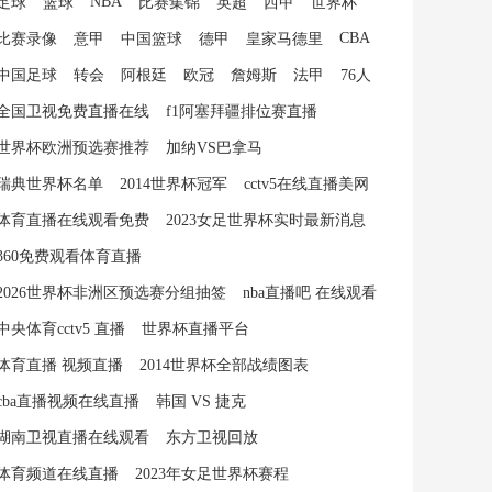
NBA
足球
篮球
比赛集锦
英超
西甲
世界杯
CBA
比赛录像
意甲
中国篮球
德甲
皇家马德里
中国足球
转会
阿根廷
欧冠
詹姆斯
法甲
76人
全国卫视免费直播在线
f1阿塞拜疆排位赛直播
世界杯欧洲预选赛推荐
加纳VS巴拿马
瑞典世界杯名单
2014世界杯冠军
cctv5在线直播美网
体育直播在线观看免费
2023女足世界杯实时最新消息
360免费观看体育直播
2026世界杯非洲区预选赛分组抽签
nba直播吧 在线观看
中央体育cctv5 直播
世界杯直播平台
体育直播 视频直播
2014世界杯全部战绩图表
cba直播视频在线直播
韩国 VS 捷克
湖南卫视直播在线观看
东方卫视回放
体育频道在线直播
2023年女足世界杯赛程