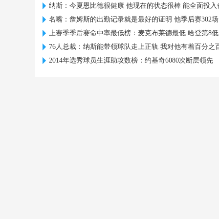
纳斯：今夏恩比德很健康 他现在的状态很棒 能全面投入
名嘴：詹姆斯的出勤记录就是最好的证明 他季后赛302
上赛季季后赛命中率最低榜：麦克布莱德最低 哈登第8低
76人总裁：纳斯能带领球队走上正轨 我对他有着百分之
2014年选秀球员生涯助攻数榜：约基奇6080次断层领先