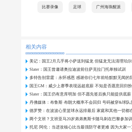
比赛录像
足球
广州海珠醒派
相关内容
美记：国王2月几乎将小萨送到猛龙 但猛龙无法清理珀
Slater：国王曾邀请奥拉迪波前往萨克拉门托单独试训
多特告别雷霆：永怀感恩 感谢你们七年前给默默无闻的
国王GM：威少上赛季表现远超底薪 不知是否愿意回归
Slater：国王仍有意库明加 但不愿先签后换只能提供底薪
丹佛媒体：布鲁斯·布朗大概率不会回归 号码被穿&球队
德罗赞：在波波心里篮球永远排最后 家庭和其他一切都
两个文班？文班亚马20岁弟弟奥斯卡随马刺在巴黎参加
托尼·阿伦：当进攻核心比当最强防守者更难 因为大家一