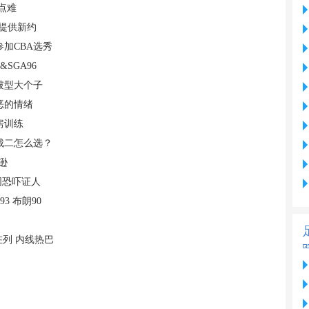
点难
他提供新约
加CBA选秀
&SGA96
破型大个子
恶的情绪
房训练
二裁二怎么选？
逊
图恐吓证人
3 布朗90
在列 内线热巴