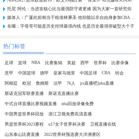
NBA2K27运球数值前10：欧文99独占第一 库里97 布伦森&SGA96
托尼·阿伦：当进攻核心比当最强防守者更难 因为大家一直研究你
媒体人：广厦此前相当于租借林秉圣 他却能以非自由身参加CBA选秀
名嘴：字母哥可能是历史控球最强内线 也是历史最强突破型大个子
热门标签
NBA
足球
篮球
比赛集锦
英超
西甲
世界杯
比赛录像
CBA
意甲
中国篮球
德甲
皇家马德里
中国足球
转会
阿根廷
欧冠
詹姆斯
法甲
76人
jrs直播吧]nba直播
斯诺克冠军联赛直播
斯诺克直播比赛
中式台球直播比赛视频直播
nba回放录像免费
中国男篮世界杯回放
浙江卫视免费高清直播
男篮世界杯2023赛程
u17女子世界杯决赛
卫视直播在线
山东泰山比赛直播
2022世界杯预选赛大洋洲赛区