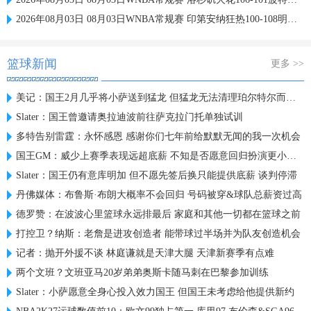
2026年08月03日 08月03日WNBA常规赛 印第安纳狂热100-108明尼苏达山猫 全场集锦
篮球新闻
更多 >>
美记：国王2月几乎将小萨送到猛龙 但猛龙无法清理珀尔特尔而告吹
Slater：国王曾邀请奥拉迪波前往萨克拉门托单独试训
多特告别雷霆：永怀感恩 感谢你们七年前给默默无闻的我一次机会
国王GM：威少上赛季表现远超底薪 不知是否愿意回归扮演更小角色
Slater：国王仍有意库明加 但不愿先签后换只能提供底薪 谈判停滞
丹佛媒体：布鲁斯·布朗大概率不会回归 号码被穿&球队总薪资过高
德罗赞：在波波心里篮球永远排最后 家庭和其他一切都在篮球之前
打控卫？纳斯：老詹是进攻创造者 能带球过半场并为队友创造机会
记者：抛开外援不谈 林庭谦就是天津大腿 天津新赛季有点难
两个文班？文班亚马20岁弟弟奥斯卡随马刺在巴黎参加训练
Slater：小萨愿意全身心投入效力国王 但国王未考虑给他提供新约