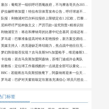
塞尔：葡萄牙一组织呼吁西葡政府，不与摩洛哥共办2030年世界杯
萨拉赫即将加盟！特拉布宗体育发布公告，呼吁球迷不要太狂热
队报：利物浦对巴尔科拉报价上限锁定在1.2亿欧，巴黎要价超1.5亿
尼科呼吁严惩种族主义：严厉罚款+追究刑责+精准识别
利物浦官方：将在和摩纳哥的比赛中纪念基冈 后续还有一系列活动
罗马诺：巴黎准备提高对铃木彩艳报价，新方案交易结构也会不同
英媒主持人：杰克逊缺乏终结能力，焦点战中他往往无法进球
梦幻阵容能否实现？吉马良斯94%加盟枪手，维尼修斯30%小蜘蛛12%
卡拉格：若吉马良斯加盟阿森纳，苏维门迪或许会离队
前教练：定位球工作最残酷的一点就是全部可以量化，结果黑白分明
BBC：若能将吉马良斯招致麾下，阿森纳将迎来一位天生的领袖
罗马诺：巴萨对关窗前敲定坎塞洛充满信心 球员只想去巴萨踢球
热门标签