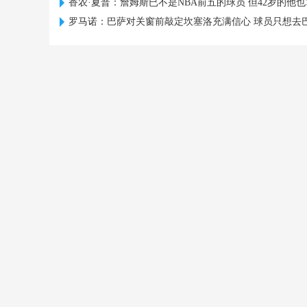
香农·夏普：詹姆斯已不是NBA前五的球员 但42岁的他
罗马诺：巴萨对关窗前敲定坎塞洛充满信心 球员只想去