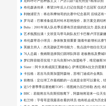
尼科呼吁严惩种族主义：严厉罚款+追究刑责+精准识别
布伦森谈传承：希望20年后人们记住我是个总冠军 仅此
利物浦官方：将在和摩纳哥的比赛中纪念基冈 后续还有
罗马诺：巴黎准备提高对铃木彩艳报价，新方案交易结
Buha：2001年湖人队在季后赛有历史级的统治力 是队
艺术氛围拉满！文班亚马带马刺队友打卡巴黎卢浮宫蒙
布伦森寄语小球员：身体恢复很重要 随着年龄增长比赛
英媒主持人：杰克逊缺乏终结能力，焦点战中他往往无
76人总裁：詹姆斯选择我们因球队阵容 老板教练及费城
梦幻阵容能否实现？吉马良斯94%加盟枪手，维尼修斯30
Slater：阿卡夫将成国王重建核心 萨博尼斯&拉文仍需重
卡拉格：若吉马良斯加盟阿森纳，苏维门迪或许会离队
前教练：定位球工作最残酷的一点就是全部可以量化，
近5个赛季季后赛抢断TOP5：塔图姆力压巴特勒 杰伦·
BBC：若能将吉马良斯招致麾下，阿森纳将迎来一位天
杜兰特：字母哥是我最喜欢看的球员 他有机会成为历史