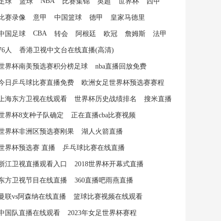
NBA
足球
篮球
比赛集锦
英超
世界杯
西甲
比赛录像
意甲
中国篮球
德甲
皇家马德里
CBA
中国足球
转会
阿根廷
欧冠
詹姆斯
法甲
76人
香港卫视中文台在线直播(高清)
世界杯南美预选赛积分榜足球
nba直播回放免费
今日乒乓球比赛直播免费
欧洲女足世界杯预选赛赛程
上海东方卫视在线观看
世界杯历史战绩排名
搜米直播
世界杯8支种子队确定
正在直播cba比赛视频
世界杯非洲区预选赛刚果
湖人火箭直播
世界杯预选赛 直播
乒乓球比赛在线直播
浙江卫视直播观看入口
2018世界杯开幕式直播
东方卫视节目在线直播
360直播吧雨燕直播
曼联vs阿森纳在线直播
篮球比赛视频在线观看
中国队直播在线观看
2023年女足世界杯赛程