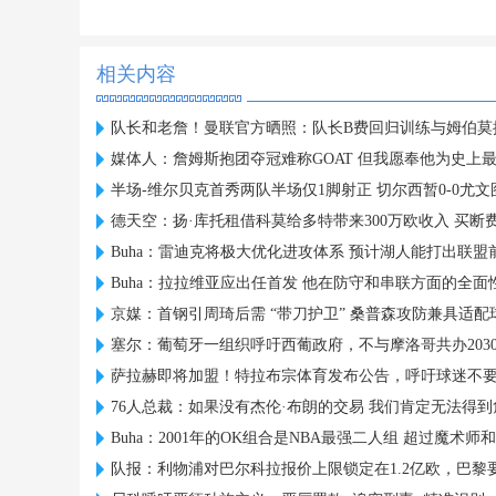
相关内容
队长和老詹！曼联官方晒照：队长B费回归训练与姆伯莫
媒体人：詹姆斯抱团夺冠难称GOAT 但我愿奉他为史上
半场-维尔贝克首秀两队半场仅1脚射正 切尔西暂0-0尤文
德天空：扬·库托租借科莫给多特带来300万欧收入 买断费2
Buha：雷迪克将极大优化进攻体系 预计湖人能打出联盟
Buha：拉拉维亚应出任首发 他在防守和串联方面的全面
京媒：首钢引周琦后需 “带刀护卫” 桑普森攻防兼具适配
塞尔：葡萄牙一组织呼吁西葡政府，不与摩洛哥共办203
萨拉赫即将加盟！特拉布宗体育发布公告，呼吁球迷不
76人总裁：如果没有杰伦·布朗的交易 我们肯定无法得
Buha：2001年的OK组合是NBA最强二人组 超过魔术师
队报：利物浦对巴尔科拉报价上限锁定在1.2亿欧，巴黎要