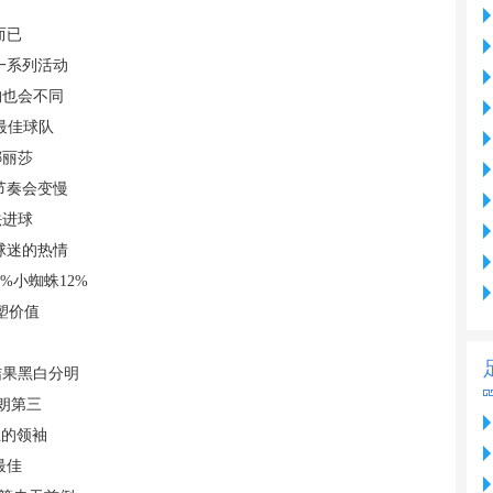
而已
一系列活动
构也会不同
史最佳球队
娜丽莎
节奏会变慢
法进球
球迷的热情
%小蜘蛛12%
塑价值
结果黑白分明
布朗第三
生的领袖
最佳