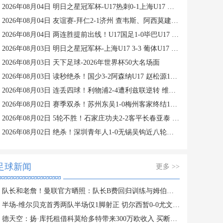
2026年08月04日 明日之星冠军杯-U17热刺0-1上海U17 李文博制胜球
2026年08月04日 友谊赛-拜仁2-1济州 查韦斯、阿西莫建功马特乌斯彩虹过人送助攻
2026年08月04日 两连胜提前出线！U17国足1-0毕巴U17 程晟涵连场破门赵松源中楣
2026年08月03日 明日之星冠军杯-上海U17 3-3 葡体U17 梁锦鸿梅开二度
2026年08月03日 天下足球-2026年世界杯50大名场面
2026年08月03日 读秒绝杀！国少3-2阿森纳U17 赵松源1V4一条龙+造乌龙 程晟涵绝杀
2026年08月03日 连丢四球！利物浦2-4遭利兹联逆转 维尔茨钱伯斯破门凯尔凯兹失误
2026年08月02日 赛季双杀！苏州东吴1-0梅州客家终结11轮不胜 米尔扎提制胜球
2026年08月02日 5轮不胜！石家庄功夫2-2客平长春亚泰 康拉德谭龙卡米洛破门
2026年08月02日 绝杀！深圳青年人1-0无锡吴钩近八轮首胜 罗德里格绝杀诺贝尔失点
足球新闻
更多 >>
队长和老詹！曼联官方晒照：队长B费回归训练与姆伯莫拥抱
半场-维尔贝克首秀两队半场仅1脚射正 切尔西暂0-0尤文图斯
德天空：扬·库托租借科莫给多特带来300万欧收入 买断费2200万欧