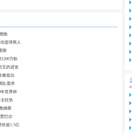
拥抱
最佳篮球商人
图斯
200万欧
前五的进攻
性被低估
球队需求
0年世界杯
要太狂热
到詹姆斯
和贾巴尔
价超1.5亿