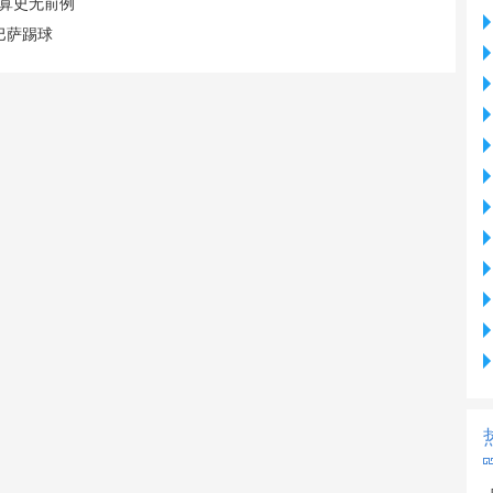
也算史无前例
巴萨踢球