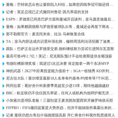
曼晚：芒特状态出色让曼联陷入纠结，如果想四线争冠可能还得买人
记者：英足总现已正式撤回对詹尼·因凡蒂诺的支持
ESPN：罗德里已同意巴萨方面和曼城开启谈判，皇马愿意做最后尝试
曼晚：如果赖因德斯与罗德里被球队出售，曼城还会再签下两名中场
那不勒斯官方：麦克托米奈、拉法·马林恢复合练
TA：皇马内部达成共识需补强右路，穆帅用流利法语招募了迪奥曼德
跟队：巴萨正在运作罗德里交易 德科继续努力尝试引进阿尔瓦雷斯
最高可签4年2.7亿！美记：尼克斯队预计不会给唐斯提供全额顶薪
韦德吐槽新增奖项：我进过5次总决赛 肯定能拿一两个东决MVP
神的武器！2K27中距离投篮能力值前十：SGA一枝独秀 KD并列第三
尼古拉大队！塞尔维亚最新18人名单有约基奇/约维奇等7个叫尼古拉
阿邦拉霍：看好舍什科新赛季英超至少进15球，期待他越踢越好
BBC：欧足联仍不信任因凡蒂诺，任何人或机构为他辩护都无济于事
小加索尔是球队老板！三届扣篮王麦克朗加盟西班牙赫罗纳俱乐部
FIFPRO：FIFA撤回提案是大势所趋，但并不能抹除所暴露出来的问题
记者:曼联仍想出售拉什福德摆脱高薪 拜仁将舍什科视作凯恩接班人