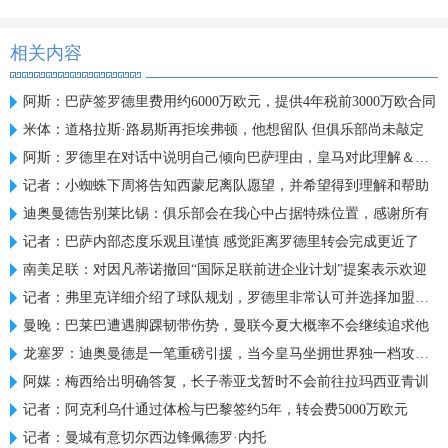
相关内容
阿斯：巴萨签罗德里费用约6000万欧元，提供4年税前3000万欧合同
米体：道格拉斯·路易斯再拒埃弗顿，他想留队 但俱乐部尚未敲定
阿斯：罗德里在对话中说明自己倾向巴萨理由，皇马对此理解＆祝好
记者：小蜘蛛下周将告知西蒙尼离队愿望，并希望得到理解和帮助
迪奥曼德告别莱比锡：俱乐部会在我心中占据特殊位置，感谢所有
记者：巴萨内部态度乐观且谨慎 感觉距离罗德里转会完成更近了
南美足联：对因凡蒂诺撤回“国际足联前进企业计划”提案表示欢迎
记者：弗里克详细介绍了球队规划，罗德里非常认可并选择加盟巴萨
曼晚：巴莱巴遭遇脚踝韧带伤势，曼联今夏大概率不会继续追求他
龙塞罗：迪奥曼德是一笔重磅引援，当今皇马坐拥世界独一档攻击线
阿媒：梅西给出明确答复，长子蒂亚戈暂时不会前往拉玛西亚青训
记者：阿克利乌什通过体检与巴黎签约5年，转会费5000万欧元
记者：曼城有意切尔西边锋佩德罗·内托