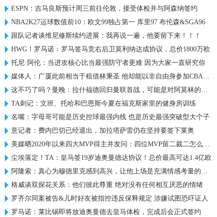
ESPN：吉马良斯预计周三前往伦敦，接受体检并与阿森纳签约
NBA2K27运球数值前10：欧文99独占第一 库里97 布伦森&SGA96
跟队记者谈维尼修斯续约进展：我再说一遍，他要留下来！！！
HWG！罗马诺：罗马签马竞右后卫莫利纳达成协议，总价1800万欧
托尼·阿伦：当进攻核心比当最强防守者更难 因为大家一直研究你
媒体人：广厦此前相当于租借林秉圣 他却能以非自由身参加CBA选秀
这不巧了吗？曼晚：拉什福德回归曼联首战，可能是对阿莫林的米兰
TA刺记：文班、托哈和巴恩斯今夏在福克斯家里的健身房训练
名嘴：字母哥可能是历史控球最强内线 也是历史最强突破型大个子
意记者：费内巴切已经退出，加拉塔萨雷仍在坚持要签下莱奥
美媒晒2020年以来四大MVP得主并发问：四位MVP留二裁二怎么选？
尘埃落定！TA：皇马签19岁迪奥曼德达协议！总价最高可达1.4亿欧
阿隆索：真心为穆德里克感到高兴，让他上场是充满情感考量的决定
格威谈双探花关系：他们彼此尊重 绝对没有任何相互厌恶的情绪
罗齐尔同案被告&儿时好友被指控违反保释规定 涉嫌试图恐吓证人
罗马诺：莱比锡即将放迪奥曼德去皇马体检，完成后会正式签约