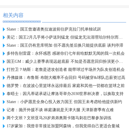
相关内容
Slater：国王曾邀请奥拉迪波前往萨克拉门托单独试训
美记：国王2月几乎将小萨送到猛龙 但猛龙无法清理珀尔特尔而告吹
Slater：国王仍有意库明加 但不愿先签后换只能提供底薪 谈判停滞
多特告别雷霆：永怀感恩 感谢你们七年前给默默无闻的我一次机会
国王GM：威少上赛季表现远超底薪 不知是否愿意回归扮演更小角色
打控卫？纳斯：老詹是进攻创造者 能带球过半场并为队友创造机会
丹佛媒体：布鲁斯·布朗大概率不会回归 号码被穿&球队总薪资过高
德罗赞：在波波心里篮球永远排最后 家庭和其他一切都在篮球之前
泰晤士：因凡蒂诺承诺让摩洛哥举办2030世界杯决赛，以换取支持
Slater：小萨愿意全身心投入效力国王 但国王未考虑给他提供新约
记者：抛开外援不谈 林庭谦就是天津大腿 天津新赛季有点难
两个文班？文班亚马20岁弟弟奥斯卡随马刺在巴黎参加训练
17岁蒙加：我曾非常接近加盟阿森纳，但我觉得自己更适合曼城