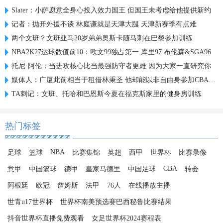
Slater：小萨愿意全身心投入效力国王 但国王未考虑给他提供新约
记者：抛开外援不谈 林庭谦就是天津大腿 天津新赛季有点难
两个文班？文班亚马20岁弟弟奥斯卡随马刺在巴黎参加训练
NBA2K27运球数值前10：欧文99独占第一 库里97 布伦森&SGA96
托尼·阿伦：当进攻核心比当最强防守者更难 因为大家一直研究你
媒体人：广厦此前相当于租借林秉圣 他却能以非自由身参加CBA选秀
TA刺记：文班、托哈和巴恩斯今夏在福克斯家里的健身房训练
热门标签
NBA
足球
篮球
比赛集锦
英超
西甲
世界杯
比赛录像
CBA
意甲
中国篮球
德甲
皇家马德里
中国足球
转会
阿根廷
欧冠
詹姆斯
法甲
76人
在线播放主播
世青u17世界杯
世界杯南美预选赛巴西秘鲁比赛结果
抖音世界杯直播免费观看
女足世界杯2024赛程表