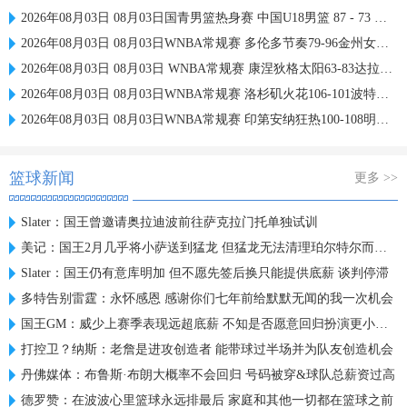
2026年08月03日 08月03日国青男篮热身赛 中国U18男篮 87 - 73 韩国东国大学 集锦
2026年08月03日 08月03日WNBA常规赛 多伦多节奏79-96金州女武神 全场集锦
2026年08月03日 08月03日 WNBA常规赛 康涅狄格太阳63-83达拉斯飞翼 全场集锦
2026年08月03日 08月03日WNBA常规赛 洛杉矶火花106-101波特兰火焰 全场集锦
2026年08月03日 08月03日WNBA常规赛 印第安纳狂热100-108明尼苏达山猫 全场集锦
篮球新闻
更多 >>
Slater：国王曾邀请奥拉迪波前往萨克拉门托单独试训
美记：国王2月几乎将小萨送到猛龙 但猛龙无法清理珀尔特尔而告吹
Slater：国王仍有意库明加 但不愿先签后换只能提供底薪 谈判停滞
多特告别雷霆：永怀感恩 感谢你们七年前给默默无闻的我一次机会
国王GM：威少上赛季表现远超底薪 不知是否愿意回归扮演更小角色
打控卫？纳斯：老詹是进攻创造者 能带球过半场并为队友创造机会
丹佛媒体：布鲁斯·布朗大概率不会回归 号码被穿&球队总薪资过高
德罗赞：在波波心里篮球永远排最后 家庭和其他一切都在篮球之前